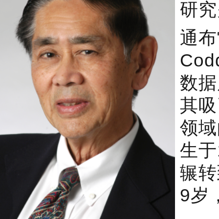
研究
通布
Co
数据
其吸
领域
生于
辗转
9岁