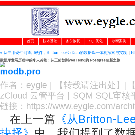
首页
技术基础
备份恢复
SQL优化
诊断案例
« 从专用硬件到通用硬件，Britton-Lee和zData的数据库一体机探索与实践
|
B
数据库发展历程中的华人英雄：从王佑曾到Wei Hong的 Postgres创新之旅
作者：
eygle
|
【转载请注
出处
】|
zCloud 云管平台
|
SQM SQL审核
链接：
https://www.eygle.com/arch
在上一篇
《从Britton
抉择》
中，我们提到了数据