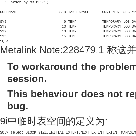
  6  order by MB DESC ;                                         
USERNAME                    SID TABLESPACE      CONTENTS  SEGTYP
-------------------- ---------- --------------- --------- ------
SYS                           9 TEMP            TEMPORARY LOB_DA
SYS                          10 TEMP            TEMPORARY LOB_DA
SYS                          13 TEMP            TEMPORARY LOB_DA
SYS                          15 TEMP            TEMPORARY LOB_DA
SQL> 
Metalink Note:228479.1 称
To workaround the problem
session.
This behaviour does not re
bug.
9i中临时表空间的定义为:
SQL> select BLOCK_SIZE,INITIAL_EXTENT,NEXT_EXTENT,EXTENT_MANAGEM