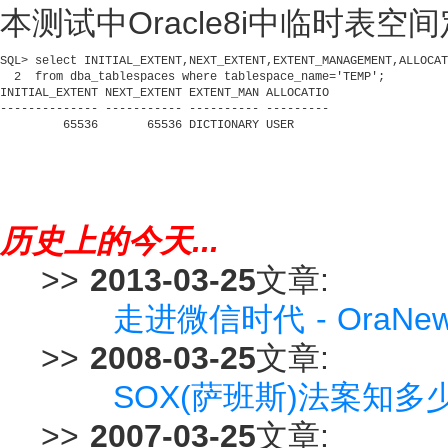
本测试中Oracle8i中临时表空间
SQL> select INITIAL_EXTENT,NEXT_EXTENT,EXTENT_MANAGEMENT,ALLOCAT
  2  from dba_tablespaces where tablespace_name='TEMP';
INITIAL_EXTENT NEXT_EXTENT EXTENT_MAN ALLOCATIO
-------------- ----------- ---------- ---------
         65536       65536 DICTIONARY USER
历史上的今天...
>>
2013-03-25
文章:
走进微信时代 - OraN
>>
2008-03-25
文章:
SOX(萨班斯)法案知多
>>
2007-03-25
文章: