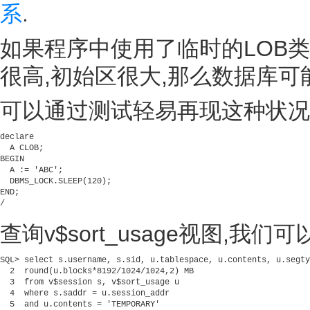
系
.
如果程序中使用了临时的LOB类型
很高,初始区很大,那么数据库可
可以通过测试轻易再现这种状况,在
declare                
  A CLOB;              
BEGIN                  
  A := 'ABC';          
  DBMS_LOCK.SLEEP(120);
END;                   
/                     

查询v$sort_usage视图,我们
SQL> select s.username, s.sid, u.tablespace, u.contents, u.segty
  2  round(u.blocks*8192/1024/1024,2) MB                        
  3  from v$session s, v$sort_usage u                           
  4  where s.saddr = u.session_addr                             
  5  and u.contents = 'TEMPORARY'                               