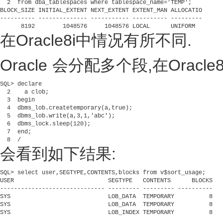
  2  from dba_tablespaces where tablespace_name='TEMP';
BLOCK_SIZE INITIAL_EXTENT NEXT_EXTENT EXTENT_MAN ALLOCATIO
---------- -------------- ----------- ---------- ---------
      8192        1048576     1048576 LOCAL      UNIFORM
在Oracle8i中情况有所不同.
Oracle 会分配多个段,在Oracl
SQL> declare
  2    a clob;
  3  begin
  4  dbms_lob.createtemporary(a,true);
  5  dbms_lob.write(a,3,1,'abc');
  6  dbms_lock.sleep(120);
  7  end;
  8  /
会看到如下结果:
SQL> select user,SEGTYPE,CONTENTS,blocks from v$sort_usage;
USER                           SEGTYPE   CONTENTS      BLOCKS
------------------------------ --------- --------- ----------
SYS                            LOB_DATA  TEMPORARY          8
SYS                            LOB_DATA  TEMPORARY          8
SYS                            LOB_INDEX TEMPORARY          8
