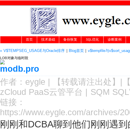
首页
技术基础
备份恢复
SQL优化
诊断案例
« V$TEMPSEG_USAGE与Oracle排序
|
Blog首页
|
v$tempfile与v$sort_u
LOB对象与临时段
作者：
eygle
|
【转载请注
出处
】|
zCloud PaaS云管平台
|
SQM SQ
链接：
https://www.eygle.com/archives/2
刚刚和DCBA聊到他们刚刚遇到