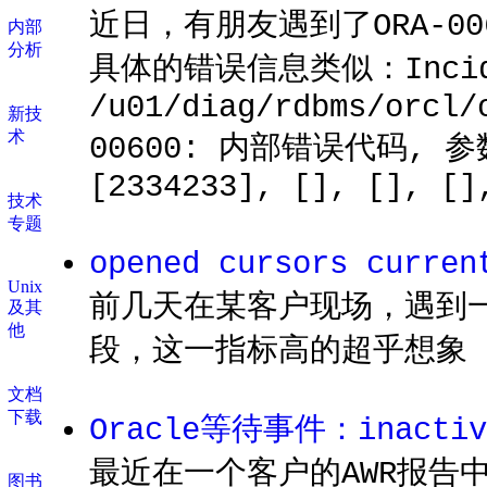
近日，有朋友遇到了ORA-0060
内部
分析
具体的错误信息类似：Incident
/u01/diag/rdbms/orcl/
新技
术
00600: 内部错误代码, 参数: 
[2334233], [], [], []
技术
专题
opened cursors curr
Unix
前几天在某客户现场，遇到一个o
及其
他
段，这一指标高的超乎想象（高达
文档
下载
Oracle等待事件：inacti
最近在一个客户的AWR报告中
图书