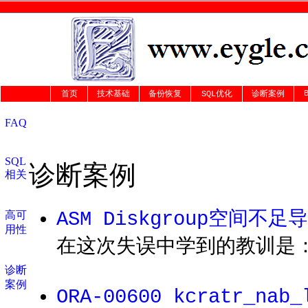
首页
技术基础
备份恢复
SQL优化
诊断案例
FAQ
SQL
诊断案例
相关
ASM Diskgroup空间不
高可
用性
在这次失误中学到的教训是
诊断
案例
ORA-00600 kcratr_nab