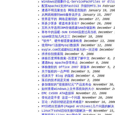
Windows还能删什么-ServicePackFiles or dllc
配置Apache2支持FastCGI 升级到MT3.34
Februa
遭遇不明流量攻击 网络是危险的
January 19, 20
从网易相册到Web服务说开去
January 15, 2007
世界是平的 网络是脆弱的
December 27, 2006
坏多少算多 硬盘有多安全?
December 26, 2006
五邑大学选用IBM存储搭建SAN存储架构
December 
寒冬中的温暖-SUN E4500温度过高当机
December 
spam留言知几何之三
December 18, 2006
"软件"、硬件都需要健康检查
December 13, 2006
使用Perl连接Mysql数据库
December 12, 2006
eygle.com完成建站以来最大的一次迁移
December
求求你别搜索我
December 8, 2006
体验百度博客搜索-百度更了解中文
December 8, 2
遭遇Bug Apache异常终止
December 8, 2006
体验微软的 Office 2007 新版本
December 5, 2
关于版权的一点声明
December 5, 2006
也谈关于 Blog 的版权
December 4, 2006
落后的技术就是灾难
December 2, 2006
参加微软的"迎接新纪元"产品发布会
November 30,
如何查看Windows上文件系统块的大小
November 2
EMC Cx500 ATA盘损坏
November 22, 2006
变化还是不变 这是一个问题
November 20, 2006
言论：内容封锁还是技术难题?
November 16, 200
MT归档分页插件(Paged Archives)几个问题的解决
Linux下sshd启动失败问题解决一例
November 15,