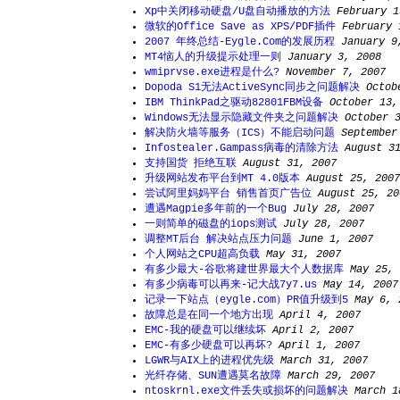
Xp中关闭移动硬盘/U盘自动播放的方法
February 1
微软的Office Save as XPS/PDF插件
February 
2007 年终总结-Eygle.Com的发展历程
January 9
MT4恼人的升级提示处理一则
January 3, 2008
wmiprvse.exe进程是什么?
November 7, 2007
Dopoda S1无法ActiveSync同步之问题解决
Octob
IBM ThinkPad之驱动82801FBM设备
October 13,
Windows无法显示隐藏文件夹之问题解决
October 
解决防火墙等服务（ICS）不能启动问题
September
Infostealer.Gampass病毒的清除方法
August 3
支持国货 拒绝互联
August 31, 2007
升级网站发布平台到MT 4.0版本
August 25, 2007
尝试阿里妈妈平台 销售首页广告位
August 25, 20
遭遇Magpie多年前的一个Bug
July 28, 2007
一则简单的磁盘的iops测试
July 28, 2007
调整MT后台 解决站点压力问题
June 1, 2007
个人网站之CPU超高负载
May 31, 2007
有多少最大-谷歌将建世界最大个人数据库
May 25, 
有多少病毒可以再来-记大战7y7.us
May 14, 2007
记录一下站点（eygle.com）PR值升级到5
May 6, 
故障总是在同一个地方出现
April 4, 2007
EMC-我的硬盘可以继续坏
April 2, 2007
EMC-有多少硬盘可以再坏?
April 1, 2007
LGWR与AIX上的进程优先级
March 31, 2007
光纤存储、SUN遭遇莫名故障
March 29, 2007
ntoskrnl.exe文件丢失或损坏的问题解决
March 1