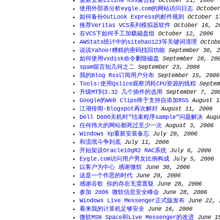
重新安装Lilina Rss聚合器
October 21, 2006
使用外部表分析eygle.com的网站访问日志
Octobe
如何备份OutLook Express的邮件规则
October 1
推荐Veritas VCS系列模拟器软件
October 16, 2
在VCS下如何手工加载磁盘组
October 12, 2006
AWStats统计中的sitehao123等关键词清理
Octob
说说Yahoo!糟糕的密码找回功能
September 30, 2
如何使用vxdisk命令删除磁盘
September 28, 20
spam留言知几何之二
September 23, 2006
我的Blog Rss订阅用户分布
September 15, 2006
Tools:使用Qslice观察消耗CPU资源的线程
Septem
升级MT到3.32 几个插件的选用
September 7, 20
Google的Web Clips终于支持自添加RSS
August 1
江湖传闻-Blogspot再次解封
August 11, 2006
Dell D600关机时"结束程序sample"问题解决
Augu
任何伟大的网站都死过至少一次
August 3, 2006
Windows Xp重新安装备忘
July 28, 2006
和流氓斗争到底
July 11, 2006
开始架设Oracle10gR2 RAC系统
July 6, 2006
Eygle.com访问用户男女比例构成
July 5, 2006
以客户为中心 感谢微软
June 30, 2006
这是一个作恶的时代
June 29, 2006
感谢谷歌 你的存在无需置疑
June 28, 2006
参加 2006 微软信息安全峰会
June 28, 2006
Windows Live Messenger正式版发布
June 22, 
看来我的计算机足够安全
June 16, 2006
微软MSN Space和Live Messenger的改进
June 1