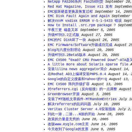
NetApp FAS200系列 Fas250到货
September 20,
Red Hat Magazine, Issue #11 发布
Septembe
EMC损坏硬盘更换及恢复过程
September 14, 2005
EMC Disk Fault Again and Again
September
解决VxVM vxdisk ERROR V-5-1-5433 错误
Sept
How to Install .src.rpm package ?
Septem
半夜三更 磁盘又坏
September 5, 2005
升级MT到3.2正式版
August 27, 2005
EMC的FC Disk坏了一块
August 26, 2005
EMC Firmware/Software升级成功完成
August 2
Blog与六度分割理论
August 20, 2005
升级MT到3.2Beta5版本
August 20, 2005
EMC CX500 "0xa07 CRU Powered Down"-AT
A little more about Solaris sparse file
安装lilina news aggregator简介
August 14, 
在Redhat AD3上编译安装PHP5.0.4
August 14, 
Google的自定义搜索和Yahoo!的Y!Q
August 13, 
EMC CX500 阵列升级扩容
August 13, 2005
对referrers.cgi（反向链接）的一点调整
August
GreenBrowser开源
August 3, 2005
安装了MT随机文章插件-MTRandomEntries
July 1
解决referrers的乱码问题
July 10, 2005
Veritas Cluster Server 4.0安装指南
July 2,
到此一游，二游...N游的开始
June 28, 2005
政策的力量是无穷的
June 28, 2005
改版www.eygle.com主页
June 14, 2005
今天收到了Google的支票
June 9, 2005