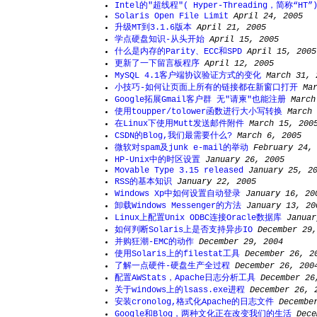
Intel的"超线程"( Hyper-Threading，简称“H
Solaris Open File Limit
April 24, 2005
升级MT到3.1.6版本
April 21, 2005
学点硬盘知识-从头开始
April 15, 2005
什么是内存的Parity、ECC和SPD
April 15, 2005
更新了一下留言板程序
April 12, 2005
MySQL 4.1客户端协议验证方式的变化
March 31, 
小技巧-如何让页面上所有的链接都在新窗口打开
Ma
Google拓展Gmail客户群 无"请柬"也能注册
March
使用toupper/tolower函数进行大小写转换
March 
在Linux下使用Mutt发送邮件附件
March 15, 200
CSDN的Blog,我们最需要什么?
March 6, 2005
微软对spam及junk e-mail的举动
February 24,
HP-Unix中的时区设置
January 26, 2005
Movable Type 3.15 released
January 25, 2
RSS的基本知识
January 22, 2005
Windows Xp中如何设置自动登录
January 16, 20
卸载Windows Messenger的方法
January 13, 20
Linux上配置Unix ODBC连接Oracle数据库
Januar
如何判断Solaris上是否支持异步IO
December 29,
并购狂潮-EMC的动作
December 29, 2004
使用Solaris上的filestat工具
December 26, 2
了解一点硬件-硬盘生产全过程
December 26, 200
配置AWStats，Apache日志分析工具
December 26
关于windows上的lsass.exe进程
December 26, 
安装cronolog,格式化Apache的日志文件
Decembe
Google和Blog，两种文化正在改变我们的生活
Dece