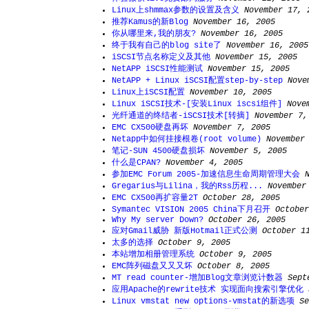
Linux上shmmax参数的设置及含义
November 17, 
推荐Kamus的新Blog
November 16, 2005
你从哪里来,我的朋友?
November 16, 2005
终于我有自己的blog site了
November 16, 2005
iSCSI节点名称定义及其他
November 15, 2005
NetAPP iSCSI性能测试
November 15, 2005
NetAPP + Linux iSCSI配置step-by-step
Nove
Linux上iSCSI配置
November 10, 2005
Linux iSCSI技术-[安装Linux iscsi组件]
Nove
光纤通道的终结者-iSCSI技术[转摘]
November 7,
EMC CX500硬盘再坏
November 7, 2005
Netapp中如何挂接根卷(root volume)
November
笔记-SUN 4500硬盘损坏
November 5, 2005
什么是CPAN?
November 4, 2005
参加EMC Forum 2005-加速信息生命周期管理大会
Gregarius与Lilina，我的Rss历程...
November
EMC CX500再扩容量2T
October 28, 2005
Symantec VISION 2005 China下月召开
October
Why My server Down?
October 26, 2005
应对Gmail威胁 新版Hotmail正式公测
October 1
太多的选择
October 9, 2005
本站增加相册管理系统
October 9, 2005
EMC阵列磁盘又又又坏
October 8, 2005
MT read counter-增加Blog文章浏览计数器
Sept
应用Apache的rewrite技术 实现面向搜索引擎优化
Linux vmstat new options-vmstat的新选项
Se