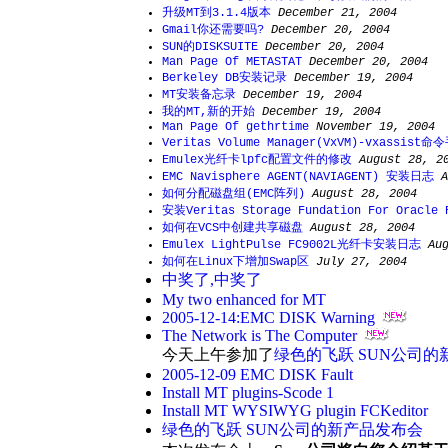
升级MT到3.1.4版本
December 21, 2004
Gmail你还需要吗?
December 20, 2004
SUN的DISKSUITE
December 20, 2004
Man Page Of METASTAT
December 20, 2004
Berkeley DB安装记录
December 19, 2004
MT安装备忘录
December 19, 2004
我的MT,新的开始
December 19, 2004
Man Page Of gethrtime
November 19, 2004
Veritas Volume Manager(VxVM)-vxassist命
Emulex光纤卡lpfc配置文件的修改
August 28, 2
EMC Navisphere AGENT(NAVIAGENT) 安装日志
A
如何分配磁盘组(EMC阵列)
August 28, 2004
安装Veritas Storage Fundation For Oracle
如何在VCS中创建共享磁盘
August 28, 2004
Emulex LightPulse FC9002L光纤卡安装日志
Au
如何在Linux下增加Swap区
July 27, 2004
中奖了,中奖了
My two enhanced for MT
2005-12-14:EMC DISK Warning
The Network is The Computer
今天上午参加了
绿色的飞跃 SUN公司的
2005-12-09 EMC DISK Fault
Install MT plugins-Scode 1
Install MT WYSIWYG plugin FCKeditor
绿色的飞跃 SUN公司的新产品发布会