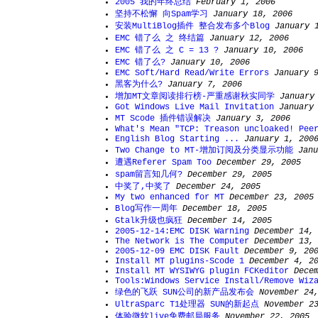
2005 我的年终总结
February 1, 2006
坚持不松懈 向Spam学习
January 18, 2006
安装MultiBlog插件 整合发布多个Blog
January 
EMC 错了么 之 终结篇
January 12, 2006
EMC 错了么 之 C = 13 ?
January 10, 2006
EMC 错了么?
January 10, 2006
EMC Soft/Hard Read/Write Errors
January 
黑客为什么?
January 7, 2006
增加MT文章阅读排行榜-严重感谢秋实同学
January
Got Windows Live Mail Invitation
January
MT Scode 插件错误解决
January 3, 2006
What's Mean "TCP: Treason uncloaked! Pee
English Blog Starting ...
January 1, 200
Two Change to MT-增加订阅及分类显示功能
Janu
遭遇Referer Spam Too
December 29, 2005
spam留言知几何?
December 29, 2005
中奖了,中奖了
December 24, 2005
My two enhanced for MT
December 23, 2005
Blog写作一周年
December 18, 2005
Gtalk升级也疯狂
December 14, 2005
2005-12-14:EMC DISK Warning
December 14,
The Network is The Computer
December 13,
2005-12-09 EMC DISK Fault
December 9, 20
Install MT plugins-Scode 1
December 4, 2
Install MT WYSIWYG plugin FCKeditor
Dece
Tools:Windows Service Install/Remove Wiz
绿色的飞跃 SUN公司的新产品发布会
November 24
UltraSparc T1处理器 SUN的新起点
November 2
体验微软live免费邮局服务
November 22, 2005