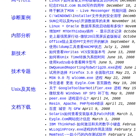
Linux下如何查看文件秒级修改及访问时间
Decembe
纪念EYGLE.com BLOG写作四周年
December 18, 
终于解决了MSN - Live Messenger 性能问题
Dec
C:\WINDOWS\Installer文件夹的安全清理
Decemb
诊断案例
SUN公司以及Mysql开源数据库的未来
November 16
Linux + Oracle 数据库系统启动能有多快?
Novem
增加MT MTOnThisDay插件 - 显示历史记录
Octob
内部分析
史上最强黑屏行动-微软20日黑屏反盗版验证
Octobe
Office阻止某些PPT文件打开的解决
September 9,
使用cldump工具查看HACMP状态
July 1, 2008
如何查看Veritas VCS安装版本号
June 13, 2008
新技术
如何将Unix Time转换为系统时间
June 10, 2008
使用kudzu命令查看网卡型号
June 5, 2008
DWQueuedReporting与dwtrig20.exe进程
June 
技术专题
试用并选择 Firefox 3.0 全面取代IE
May 23, 2
MSN 9.0 与 wlcomm.exe 进程
May 22, 2008
悼念逝者 更改 Eygle.Com 首页颜色
May 19, 20
关于 GoogleToolbarNotifier.exe 进程
May 15
Unix及其他
微软发布 Windows XP SP3 补丁包
May 9, 2008
peer.exe 进程是什么?
April 24, 2008
Resin、Apache、PHP与404错误
April 21, 2008
文档下载
百度 城管 与 GFW
April 9, 2008
Solaris如何查看安装版本及Patch列表
March 3, 
Eygle.Com网站统计信息
March 1, 2008
IBM ThinkPad-如何激活和关闭数字小键盘
Februa
WLLoginProxy.exe进程的作用及清除
February 1
MemTest-一款小巧的内存测试软件
February 14, 