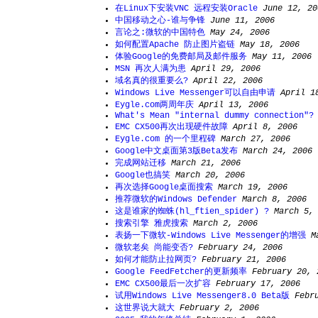
在Linux下安装VNC 远程安装Oracle
June 12, 20
中国移动之心-谁与争锋
June 11, 2006
言论之:微软的中国特色
May 24, 2006
如何配置Apache 防止图片盗链
May 18, 2006
体验Google的免费邮局及邮件服务
May 11, 2006
MSN 再次人满为患
April 29, 2006
域名真的很重要么?
April 22, 2006
Windows Live Messenger可以自由申请
April 1
Eygle.com两周年庆
April 13, 2006
What's Mean "internal dummy connection"?
EMC CX500再次出现硬件故障
April 8, 2006
Eygle.com 的一个里程碑
March 27, 2006
Google中文桌面第3版Beta发布
March 24, 2006
完成网站迁移
March 21, 2006
Google也搞笑
March 20, 2006
再次选择Google桌面搜索
March 19, 2006
推荐微软的Windows Defender
March 8, 2006
这是谁家的蜘蛛(hl_ftien_spider) ?
March 5,
搜索引擎 雅虎搜索
March 2, 2006
表扬一下微软-Windows Live Messenger的增强
M
微软老矣 尚能变否?
February 24, 2006
如何才能防止拉网页?
February 21, 2006
Google FeedFetcher的更新频率
February 20, 
EMC CX500最后一次扩容
February 17, 2006
试用Windows Live Messenger8.0 Beta版
Febr
这世界说大就大
February 2, 2006