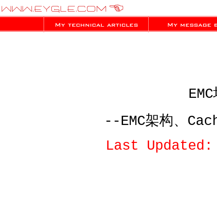
EM
--EMC架构、Ca
Last Updated: