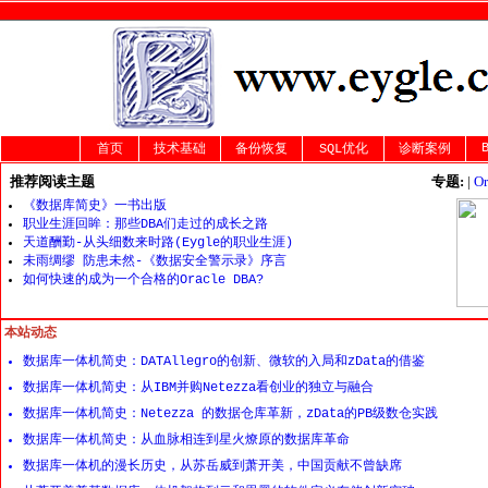
首页
技术基础
备份恢复
SQL优化
诊断案例
推荐阅读主题
专题:
|
O
《数据库简史》一书出版
职业生涯回眸：那些DBA们走过的成长之路
天道酬勤-从头细数来时路(Eygle的职业生涯)
未雨绸缪 防患未然-《数据安全警示录》序言
如何快速的成为一个合格的Oracle DBA?
本站动态
数据库一体机简史：DATAllegro的创新、微软的入局和zData的借鉴
数据库一体机简史：从IBM并购Netezza看创业的独立与融合
数据库一体机简史：Netezza 的数据仓库革新，zData的PB级数仓实践
数据库一体机简史：从血脉相连到星火燎原的数据库革命
数据库一体机的漫长历史，从苏岳威到萧开美，中国贡献不曾缺席