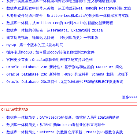
从萧开美奠基数据库一体机架构到云和恩墨的软件定义存储创新突破
数据库发展历程中的华人英雄：从王佑曾到Wei Hong的 Postgres创新之旅
从专用硬件到通用硬件，Britton-Lee和zData的数据库一体机探索与实践
数据库一体机，从Britton-Lee的IDM到zData的智能化创新历程
数据库一体机的创新者，从Teradata、Exadata到 zData
建立历史视角、锤炼远见目光：《数据库简史》一书出版
MySQL 第一个版本的正式发布时间
循序渐进MogDB：如何通过copy转储表数据到CSV文件
官网更换首页：Oracle旗帜鲜明表明立场支持以色列
Oracle Database 23c 新特性: 基于别名和位置的 GROUP BY 简化
Oracle Database 23c 新特性：4096 列支持和 Schema 权限一次授予
Oracle Database 23c新特性:无需DUAL表和FROM的SELECT快捷查询
更多>>>
Oracle技术FAQ
数据库一体机简史：DATAllegro的创新、微软的入局和zData的借鉴
数据库一体机简史：从IBM并购Netezza看创业的独立与融合
数据库一体机简史：Netezza 的数据仓库革新，zData的PB级数仓实践