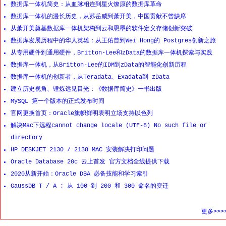
数据库一体机简史：从血脉相连到星火燎原的数据库革命
数据库一体机的漫长历史，从苏岳威到萧开美，中国贡献不曾缺席
从萧开美奠基数据库一体机架构到云和恩墨的软件定义存储创新突破
数据库发展历程中的华人英雄：从王佑曾到Wei Hong的 Postgres创新之旅
从专用硬件到通用硬件，Britton-Lee和zData的数据库一体机探索与实践
数据库一体机，从Britton-Lee的IDM到zData的智能化创新历程
数据库一体机的创新者，从Teradata、Exadata到 zData
建立历史视角、锤炼远见目光：《数据库简史》一书出版
MySQL 第一个版本的正式发布时间
官网更换首页：Oracle旗帜鲜明表明立场支持以色列
解决Mac下远程cannot change locale (UTF-8) No such file or
directory
HP DESKJET 2130 / 2138 MAC 安装解决打印问题
Oracle Database 20c 云上首发 官方文档全线提供下载
2020从新开始：Oracle DBA 必备技能和学习索引
GaussDB T / A : 从 100 到 200 和 300 命名的变迁
更多>>>