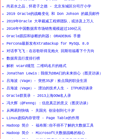
尚若水之品，怀君子之德 - 北京东城区分司厅小学
2019 Oracle的战略变化 和 Don Johson 的裁员邮件
2019年Oracle 大举裁减工程师团队，或涉及上万人
2016年中国数据库市场销售规模超过100亿元
Oracle跟踪和诊断的利器: ORADEBUG 手册
Percona最新发布XtraBackup for MySQL 8.0
对话李飞飞：在谷歌听得见炮火 回斯坦福看下个方向
数据库流行度排行榜
解析 vcard规范 二维码名片的格式
Jonathan Lewis：我很为DBA们的未来担心（图灵访谈）
吕海波（Vage）- 突然35岁：捡点我的职业生涯
吕海波（Vage）- 漂泊的技术人生 - ITPUB访谈录
Oracle群英录 - 2013上海OOW名人录
冯大辉（@Fenng）：信息真正的意义（图灵访谈）
从网易到快钱 - 关国光 创业创到七十岁
Linux虚拟内存管理 - Page Table的作用
Hadoop 简介 - 福布斯:你不得不了解的大数据工具
Hadoop 简介 - Microsoft大数据战略的核心