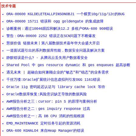
技术专题
ORA-00600 KGLDELETEALLPINSONOBJ1 一个横贯10g/11g/12c的BUG
ORA-00600 15711 错误和 ogg goldengate 的集成故障
诊断案例：通过10046跟踪和解决12.2 多租户ORA-600 908错误
警告：ORA-00600 2252 错误正在SCN问题下不断爆发
慧据价值 链接未来丨第八届数据技术嘉年华大会盛大开启
一道面试题引出的系列数据库性能，数据安全问题及解决方案
静默错误是什么? - 从腾讯云丢失用户数据看安全
Shared Pool 中 ges resource dynamic 和 ges enqueues 超高诊断
遇见未来 | 超融合如何兼顾企业的"敏态"和"稳态"的业务需求
千丝万缕:Oracle扩展统计信息虚拟列引发OGG 1161错误
Oracle 11g 密码延迟认证与 library cache lock 等待
Oracle数据库恢复:风险意识缺乏导致的数据风险
AWR报告分析之三：cursor: pin S 的原理与案例分析
AWR报告分析之二：ges inquiry response 过高
AWR报告分析之一：高 DB CPU 消耗的性能根源
EMD_MAINTENANCE 定时任务引起的资源消耗
ORA-600 KGHALO4 来自Heap Manager的错误