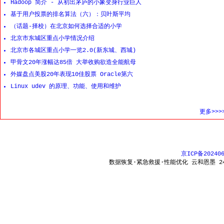
Hadoop 简介 - 从初出茅庐的小象变身行业巨人
基于用户投票的排名算法（六）：贝叶斯平均
（话题-择校）在北京如何选择合适的小学
北京市东城区重点小学情况介绍
北京市各城区重点小学一览2.0(新东城、西城)
甲骨文20年涨幅达85倍 大举收购欲造全能航母
外媒盘点美股20年表现10佳股票 Oracle第六
Linux udev 的原理、功能、使用和维护
更多>>>
京ICP备20240
数据恢复·紧急救援·性能优化 云和恩墨 24x7 热线