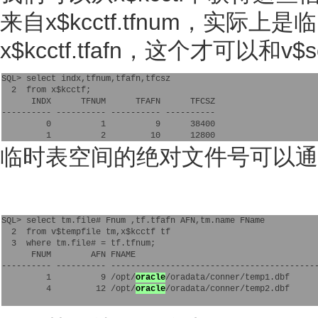
来自x$kcctf.tfnum，实
x$kcctf.tfafn，这个才可以和v$so
SQL> select indx,tfnum,tfafn,tfcsz       
  2  from x$kcctf;
      INDX      TFNUM      TFAFN      TFCSZ
---------- ---------- ---------- ----------
         0          1          9      38400
         1          2         10      12800
临时表空间的绝对文件号可以通
SQL> select tm.file# Fnum ,tf.tfafn AFN,tm.name FName
  2  from v$tempfile tm,x$kcctf tf
  3  where tm.file# = tf.tfnum;
      FNUM        AFN FNAME
---------- ---------- -----------------------------------------
         1          9 /opt/
oracle
/oradata/conner/temp1.dbf
         4         12 /opt/
oracle
/oradata/conner/temp2.dbf