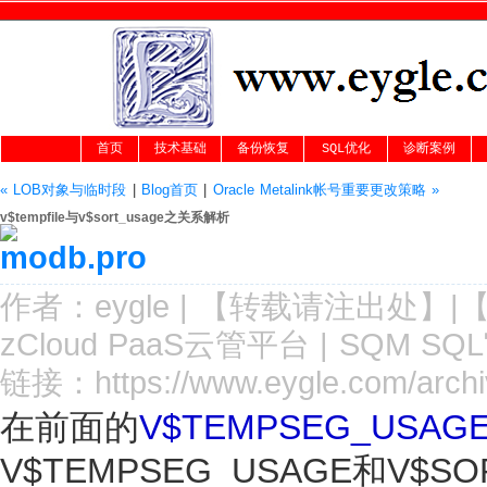
首页
技术基础
备份恢复
SQL优化
诊断案例
« LOB对象与临时段
|
Blog首页
|
Oracle Metalink帐号重要更改策略 »
v$tempfile与v$sort_usage之关系解析
作者：
eygle
|
【转载请注
出处
】|
zCloud PaaS云管平台
|
SQM SQ
链接：
https://www.eygle.com/arch
在前面的
V$TEMPSEG_USAG
V$TEMPSEG_USAGE和V$S