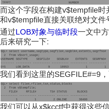
 TFPFT                                  NUMBER
而这个字段在构建v$tempfile时
和v$tempfile直接关联绝对文件
通过
LOB对象与临时段
一文中方
后来研究一下:
SQL> select username,segtype,segfile#,segblk#,extents,segrfno#
  2  from v$sort_usage;
USERNAME SEGTYPE     SEGFILE#    SEGBLK#    EXTENTS   SEGRFNO#
-------- --------- ---------- ---------- ---------- ----------
SYS      LOB_DATA           9      18953          1          1
我们看到这里的SEGFILE#=9，
SQL> select file#,rfile#,ts#,status,blocks
  2  from v$tempfile;
     FILE#     RFILE#        TS# STATUS      BLOCKS
---------- ---------- ---------- ------- ----------
         1          1          2 ONLINE       38400
我们可以从x$kcctf中获得这些信息,