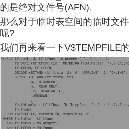
的是绝对文件号(AFN).
那么对于临时表空间的临时文件
呢?
我们再来看一下V$TEMPFILE的
SELECT tf.inst_id, tf.tfnum, TO_NUMBER (tf.tfcrc_scn),
       TO_DATE (tf.tfcrc_tim, 'MM/DD/RR HH24:MI:SS', 'NLS_CALEN
       tf.tftsn, tf.tfrfn,
       DECODE (BITAND (tf.tfsta, 2), 0, 'OFFLINE', 2, 'ONLINE',
       DECODE (BITAND (tf.tfsta, 12),
               0, 'DISABLED',
               4, 'READ ONLY',
               12, 'READ WRITE',
               'UNKNOWN'
              ),
       fh.fhtmpfsz * tf.tfbsz, fh.fhtmpfsz, tf.tfcsz * tf.tfbsz
       fn.fnnam
  FROM x$kcctf tf, x$kccfn fn, x$kcvfhtmp fh
 WHERE fn.fnfno = tf.tfnum
   AND fn.fnfno = fh.htmpxfil
   AND tf.tffnh = fn.fnnum