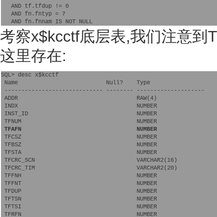
   AND tf.tfdup != 0
   AND fn.fntyp = 7
   AND fn.fnnam IS NOT NULL
考察x$kcctf底层表,我们注意到TFAFN(
这里存在:
SQL> desc x$kcctf
 Name                          Null?    Type
 ----------------------------- -------- --------------------
 ADDR                                   RAW(4)
 INDX                                   NUMBER
 INST_ID                                NUMBER
 TFNUM                                  NUMBER
TFAFN                                  NUMBER
 TFCSZ                                  NUMBER
 TFBSZ                                  NUMBER
 TFSTA                                  NUMBER
 TFCRC_SCN                              VARCHAR2(16)
 TFCRC_TIM                              VARCHAR2(20)
 TFFNH                                  NUMBER
 TFFNT                                  NUMBER
 TFDUP                                  NUMBER
 TFTSN                                  NUMBER
 TFTSI                                  NUMBER
 TFRFN                                  NUMBER