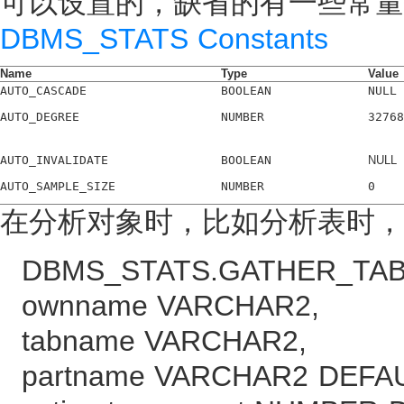
可以设置的，缺省的有一些常量
DBMS_STATS Constants
Name
Type
Value
AUTO_CASCADE
BOOLEAN
NULL
AUTO_DEGREE
NUMBER
32768
AUTO_INVALIDATE
BOOLEAN
NULL
AUTO_SAMPLE_SIZE
NUMBER
0
在分析对象时，比如分析表时，no_i
DBMS_STATS.GATHER_TAB
ownname VARCHAR2,
tabname VARCHAR2,
partname VARCHAR2 DEFAU