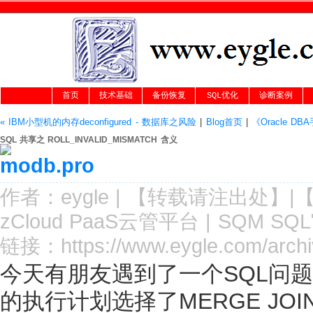
首页
技术基础
备份恢复
SQL优化
诊断案例
« IBM小型机的内存deconfigured - 数据库之风险
|
Blog首页
|
《Oracle D
SQL 共享之 ROLL_INVALID_MISMATCH 含义
作者：
eygle
|
【转载请注
出处
】|
zCloud PaaS云管平台
|
SQM SQ
链接：
https://www.eygle.com/archi
今天有朋友遇到了一个SQL问
的执行计划选择了MERGE JOI