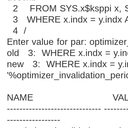
2 FROM SYS.x$ksppi x, S
3 WHERE x.indx = y.indx A
4 /
Enter value for par: optimize
old 3: WHERE x.indx = y.in
new 3: WHERE x.indx = y.i
'%optimizer_invalidation_per
NAME VALU
------------------------------ -------
-----------------