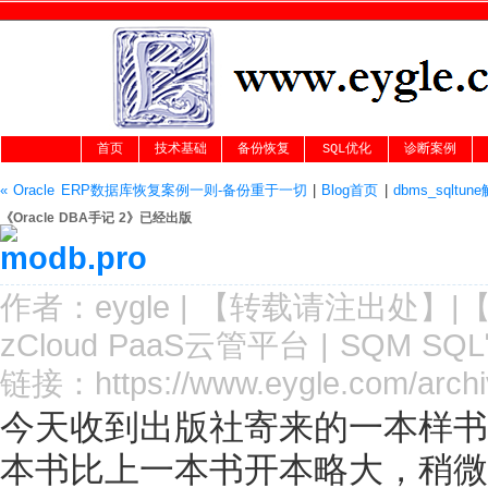
首页
技术基础
备份恢复
SQL优化
诊断案例
« Oracle ERP数据库恢复案例一则-备份重于一切
|
Blog首页
|
dbms_sqltu
《Oracle DBA手记 2》已经出版
作者：
eygle
|
【转载请注
出处
】|
zCloud PaaS云管平台
|
SQM SQ
链接：
https://www.eygle.com/arch
今天收到出版社寄来的一本样书
本书比上一本书开本略大，稍微