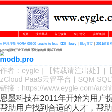
首页
技术基础
备份恢复
SQL优化
诊断案例
« 环境变量与ORA-00600 unable to load XDB library
|
Blog首页
|
2011邮政
[Jobs]招聘开发工程师 系统架构师 测试工程师
作者：
eygle
|
【转载请注
出处
】|
zCloud PaaS云管平台
|
SQM SQ
链接：
https://www.eygle.com/arch
恩墨科技在2011年开始为用
帮助用户找到合适的人才，帮助