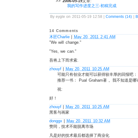
>>
2006-05-19
文章:
我的写作进度之三-初稿完成
By eygle on 2011-05-19 12:58 |
Comments (14)
|
B
14 Comments
木匠Charlie
|
May 20, 2011 2:41 AM
"We will change."
"Yes, we can."
吾将上下而求索.
zhouyf
|
May 20, 2011 10:25 AM
可能只有创业才能可以获得较丰厚的回报吧：
推荐一书： Pual Graham著 。我不知道
祝:
好！
zhouyf
|
May 20, 2011 10:25 AM
黑客与画家
donggx
|
May 20, 2011 10:32 AM
赞同，技术不能脱离市场
凡是好的技术最后都选择了商业化