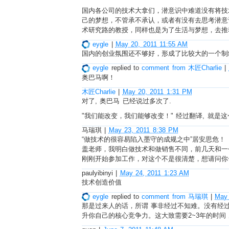
国内各公司的技术大拿们，潜意识中难道没有将技
己的梦想，不管承不承认，或者有没有去思考潜意
术研究路的教授，同样也是为了生活与梦想，去推
eygle
|
May 20, 2011 11:55 AM
国内的创业氛围还不够好，形成了比较大的一个制
eygle
replied to
comment from 木匠Charlie
|
奥巴马啊！
木匠Charlie
|
May 20, 2011 1:31 PM
对了, 奥巴马 已经说过多次了.
"我们能改变，我们能够改变！" 经过翻译, 就是这
马瑞琪
|
May 23, 2011 8:38 PM
“做技术的很容易陷入墨守的成规之中”居安思危！
盖老师，我明白做技术和做销售不同，前几天和一
刚刚开始参加工作，对这个不是很清楚，想请问你
paulyibinyi
|
May 24, 2011 1:23 AM
技术创造价值
eygle
replied to
comment from 马瑞琪
|
May 
那是过来人的话，所谓 事非经过不知难。没有经
升你自己的核心竞争力。这大致需要2~3年的时间