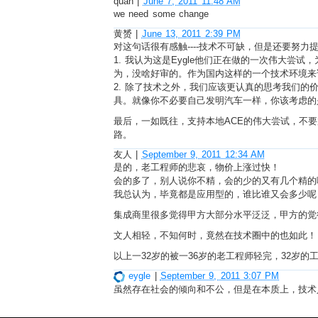
quan
|
June 7, 2011 11:48 AM
we need some change
黄赟
|
June 13, 2011 2:39 PM
对这句话很有感触----技术不可缺，但是还要努力
1. 我认为这是Eygle他们正在做的一次伟大尝
为，没啥好审的。作为国内这样的一个技术环境来
2. 除了技术之外，我们应该更认真的思考我们
具。就像你不必要自己发明汽车一样，你该考虑的
最后，一如既往，支持本地ACE的伟大尝试，不
路。
友人
|
September 9, 2011 12:34 AM
是的，老工程师的悲哀，物价上涨过快！
会的多了，别人说你不精，会的少的又有几个精的
我总认为，毕竟都是应用型的，谁比谁又会多少呢
集成商里很多觉得甲方大部分水平泛泛，甲方的觉
文人相轻，不知何时，竟然在技术圈中的也如此！
以上一32岁的被一36岁的老工程师轻完，32岁的
eygle
|
September 9, 2011 3:07 PM
虽然存在社会的倾向和不公，但是在本质上，技术