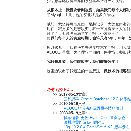
少，想靠此获得丰厚的收益基本上是天方夜谭。
从根本上，我喜欢看到改变，如果我们每个人都能
了Mysql，由此引起的变化将是多么深远。
以前，我坚持写点东西，是想记录，为凭空而逝的
现在，我更多的是想改变，我一直觉得技术人的付
付出了，但是没有满意的回报，心灰意冷了。
而
我们每个人的黄金时期，也许只有5年，10年，
所以这几年，我在努力去改变技术的回报，用我微
ACOUG 是我们为了理想而做的一件事情，参加
我只是希望，我们能改变，我们能够改变！
这里边说出了我最近的一些想法，
做技术的很容易
历史上的今天...
>>
2017-05-19
文章:
云和恩墨 Oracle Database 12.2 
>>
2010-05-19
文章:
ACOUG的活动以及恩墨科技的培训
>>
2008-05-19
文章:
悼念逝者 更改 Eygle.Com 首页颜色
汶川地震以及我们的生活
10g 10.2.0.4 PatchSet AIX5L版本发布