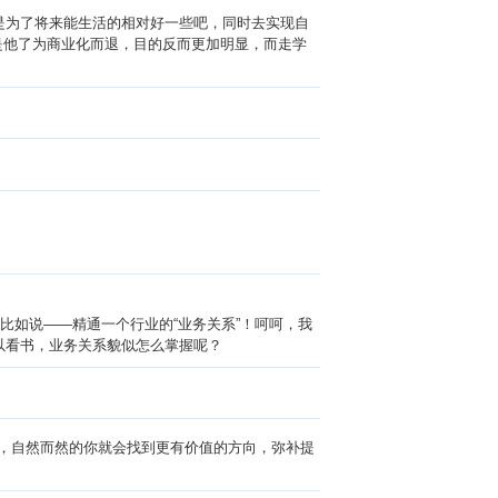
是为了将来能生活的相对好一些吧，同时去实现自
是他了为商业化而退，目的反而更加明显，而走学
比如说——精通一个行业的“业务关系”！呵呵，我
以看书，业务关系貌似怎么掌握呢？
，自然而然的你就会找到更有价值的方向，弥补提