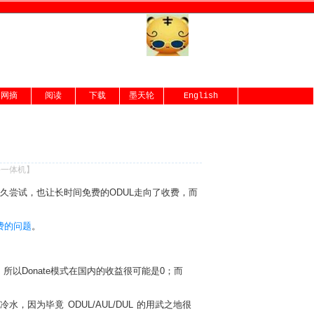
网摘
阅读
下载
墨天轮
English
份一体机
】
久尝试，也让长时间免费的ODUL走向了收费，而
费的问题
。
Donate模式在国内的收益很可能是0；而
，因为毕竟 ODUL/AUL/DUL 的用武之地很