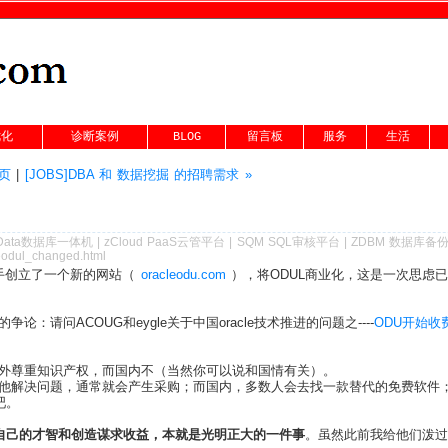
优化
诊断案例
BLOG
留言板
服务
生活
首页
|
[JOBS]DBA 和 数据挖掘 的招聘需求 »
Data数据库一体机
|
zCloud PaaS云管平台
|
SQM SQL审核平台
|
ZDBM 数据库备
leodul_changed.html
，联手创立了一个新的网站（
oracleodu.com
），将ODUL商业化，这是一次思虑已
：请问ACOUG和eygle关于中国oracle技术推进的问题之----
ODU开始收
外尊重知识产权，而国内不（当然你可以说和国情有关）。
解决问题，通常就会产生采购；而国内，多数人会去找一款替代的免费软件；所以
吧。
靠自己的才智和创造谋求收益，本就是光明正大的一件事
。虽然此前我给他们泼过冷水