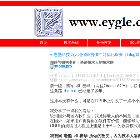
首页
技术基础
备份恢复
SQL
« 恩墨科技为大地保险提供性能优化服务
|
Blog
期待与拥抱变化 - 谈谈技术人的技术路
作者：
eygle
|
【转载请注
出处
】|【
云和恩墨
领先的
z
链接：
https://www.eygle.com/archives/2011/05/orac
前一段，熊军 和 崔华 （两位Oracle ACE）
这条路
d.c.b.a
已经走了多年。
这原本没有什么，可是在ITPUB上引发了一点小小的争论
我分享了一点我的看法：
说到国外与国内软件业，我觉得最大的不同是，国
在国外，如果用户觉得你的软件有价值，能够帮助他
ODUL的成绩很大程度上也是由于AUL的收费模式
我赞同 老熊 和 崔华 所做的改变，因为技术人