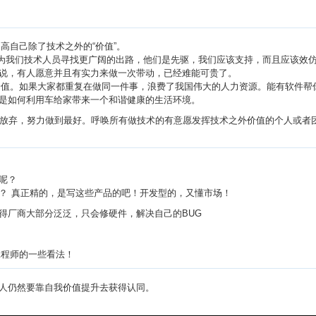
提高自己除了技术之外的“价值”。
试，为我们技术人员寻找更广阔的出路，他们是先驱，我们应该支持，而且应该效仿。
说，有人愿意并且有实力来做一次带动，已经难能可贵了。
的价值。如果大家都重复在做同一件事，浪费了我国伟大的人力资源。能有软件
是如何利用车给家带来一个和谐健康的生活环境。
要放弃，努力做到最好。呼唤所有做技术的有意愿发挥技术之外价值的个人或者
呢？
？ 真正精的，是写这些产品的吧！开发型的，又懂市场！
得厂商大部分泛泛，只会修硬件，解决自己的BUG
工程师的一些看法！
人仍然要靠自我价值提升去获得认同。