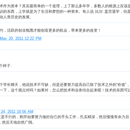
术作为资本？其实最简单的一个道理，上了那么多年学，多数人的根源上应该
识的东西，上学就是为了生活和梦想的一种资本。有人说 比尔 盖茨退学，但
动人类历史的发展。
约，活跃的创业氛围才能创造更多的机会，带来更多的改变！
May 20, 2011 12:22 PM
个样子.
个学长聊天，他说技术不可缺，但是还要努力提高自己除了技术之外的“价值”，
一下，这个观点对吗？如果对，怎么把技术和业务结合起来呢！技术的东西可
24, 2011 10:56 AM
过是不行的，刚开始要努力做好自己的手头工作，扎实精深，然后慢慢有余力后
，然后天地自然广阔。