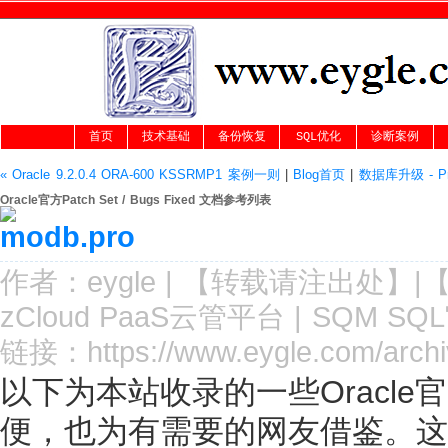
首页
技术基础
备份恢复
SQL优化
诊断案例
« Oracle 9.2.0.4 ORA-600 KSSRMP1 案例一则
|
Blog首页
|
数据库升级 - Pre-
Oracle官方Patch Set / Bugs Fixed 文档参考列表
作者：
eygle
|
【转载请注
出处
】|
zCloud PaaS云管平台
|
SQM SQ
链接：
https://www.eygle.com/arch
以下为本站收录的一些Oracl
便，也为有需要的网友借鉴。这