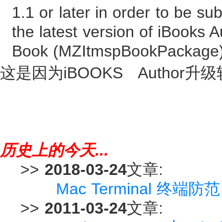
1.1 or later in order to be s
the latest version of iBooks 
Book (MZItmspBookPackage
这是因为iBOOKS Author
历史上的今天...
>>
2018-03-24
文章:
Mac Terminal 终端
>>
2011-03-24
文章: