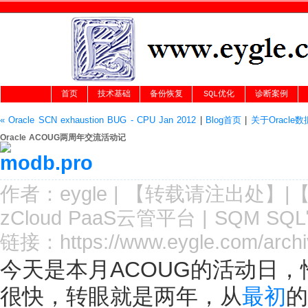
首页
技术基础
备份恢复
SQL优化
诊断案例
« Oracle SCN exhaustion BUG - CPU Jan 2012
|
Blog首页
|
关于Oracle
Oracle ACOUG两周年交流活动记
作者：
eygle
|
【转载请注
出处
】|
zCloud PaaS云管平台
|
SQM SQ
链接：
https://www.eygle.com/arch
今天是本月ACOUG的活动日，
很快，转眼就是两年，从
最初
的