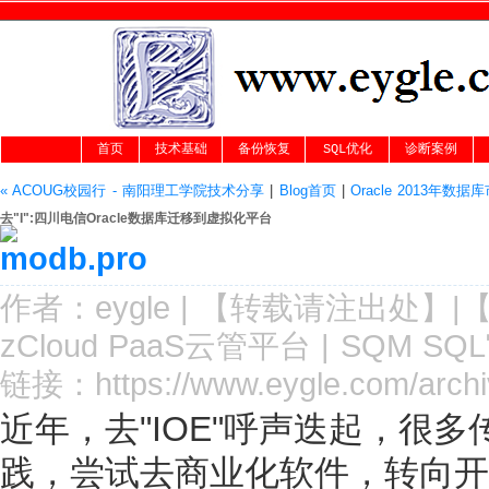
首页
技术基础
备份恢复
SQL优化
诊断案例
« ACOUG校园行 - 南阳理工学院技术分享
|
Blog首页
|
Oracle 2013年数据
去"I":四川电信Oracle数据库迁移到虚拟化平台
作者：
eygle
|
【转载请注
出处
】|
zCloud PaaS云管平台
|
SQM SQ
链接：
https://www.eygle.com/arch
近年，去"IOE"呼声迭起，很多
践，尝试去商业化软件，转向开