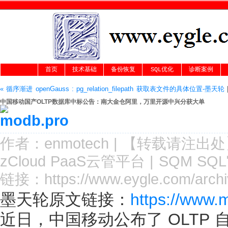
首页
技术基础
备份恢复
SQL优化
诊断案例
« 循序渐进 openGauss : pg_relation_filepath 获取表文件的具体位置-墨天轮
中国移动国产OLTP数据库中标公告：南大金仓阿里，万里开源中兴分获大单
作者：
enmotech
|
【转载请注
出处
zCloud PaaS云管平台
|
SQM SQ
链接：
https://www.eygle.com/archi
墨天轮原文链接：
https://www.
近日，中国移动公布了 OLTP