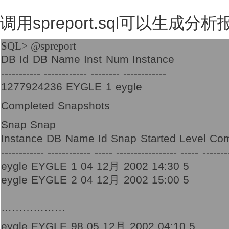
调用spreport.sql可以生成分
SQL> @spreport
DB Id DB Name Inst Num Instance
----------- ------------ -------- ------------
1277924236 EYGLE 1 eygle
Completed Snapshots
Snap Snap
Instance DB Name Id Snap Started Level C
------------ ------------ ----- ----------------- ----- -------
eygle EYGLE 1 04 12月 2002 14:30 5
eygle EYGLE 2 04 12月 2002 15:00 5
………………
eygle EYGLE 98 05 12月 2002 04:10 5