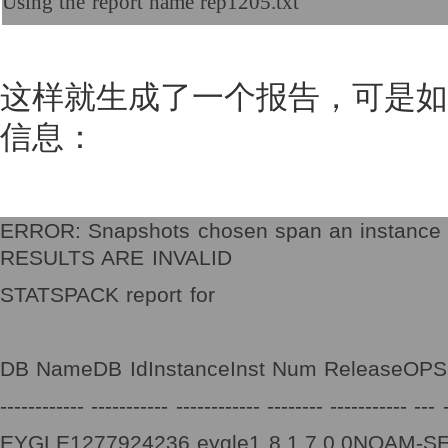
Using the report name rep1205.txt
这样就生成了一个报告，可是如
信息：
ERROR: Snapshots chosen span an instance
RESULTS ARE INVALID
STATSPACK report for
DB NameDB IdInstanceInst Num ReleaseOPS
------------ ----------- ------------ -------- ----------- --- 
EYGLE1277924236 eygle1 8.1.7.0.0NOAM-