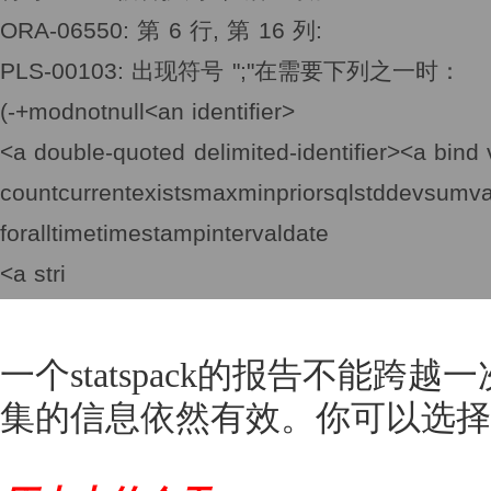
ORA-06550: 第 6 行, 第 16 列:
PLS-00103: 出现符号 ";"在需要下列之一时：
(-+modnotnull<an identifier>
<a double-quoted delimited-identifier><a bind
countcurrentexistsmaxminpriorsqlstddevsumv
foralltimetimestampintervaldate
<a stri
一个statspack的报告不能
集的信息依然有效。你可以选择之