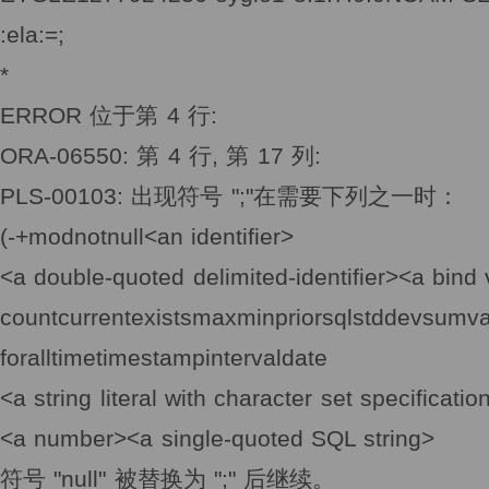
:ela:=;
*
ERROR 位于第 4 行:
ORA-06550: 第 4 行, 第 17 列:
PLS-00103: 出现符号 ";"在需要下列之一时：
(-+modnotnull<an identifier>
<a double-quoted delimited-identifier><a bind
countcurrentexistsmaxminpriorsqlstddevsumv
foralltimetimestampintervaldate
<a string literal with character set specificatio
<a number><a single-quoted SQL string>
符号 "null" 被替换为 ";" 后继续。