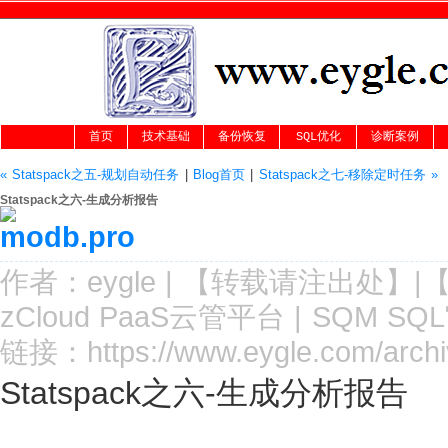
首页
技术基础
备份恢复
SQL优化
诊断案例
« Statspack之五-规划自动任务
|
Blog首页
|
Statspack之七-移除定时任务 »
Statspack之六-生成分析报告
作者：
eygle
|
【转载请注
出处
】|
zCloud PaaS云管平台
|
SQM SQ
链接：
https://www.eygle.com/arch
Statspack之六-生成分析报告