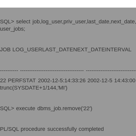
SQL> select job,log_user,priv_user,last_date,next_date,
user_jobs;
JOB LOG_USERLAST_DATENEXT_DATEINTERVAL
---------- ----------------------------------- ---------------------------
22 PERFSTAT 2002-12-5:14:33:26 2002-12-5 14:43:00
trunc(SYSDATE+1/144,'MI')
SQL> execute dbms_job.remove('22')
PL/SQL procedure successfully completed