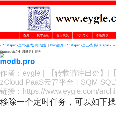
首页
技术基础
备份恢复
SQL优化
诊断案例
« Statspack之六-生成分析报告
|
Blog首页
|
Statspack之三-安装statspack »
Statspack之七-移除定时任务
作者：
eygle
|
【转载请注
出处
】|
zCloud PaaS云管平台
|
SQM SQ
链接：
https://www.eygle.com/arch
移除一个定时任务，可以如下操