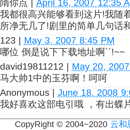
隋你点
|
April 16, 2007 12:35 
我都很高兴能够看到这片!我随
所净无几了!剧里的简单几句话
123
|
May 3, 2007 8:45 PM
哪位 倒是说下下载地址啊``!~~
david19811212
|
May 20, 2007
马大帅1中的玉芬啊！呵呵
Anonymous
|
June 18, 2008 9
我好喜欢这部电引哦 ，有出蝶
CopyRight © 2004~2020
云和