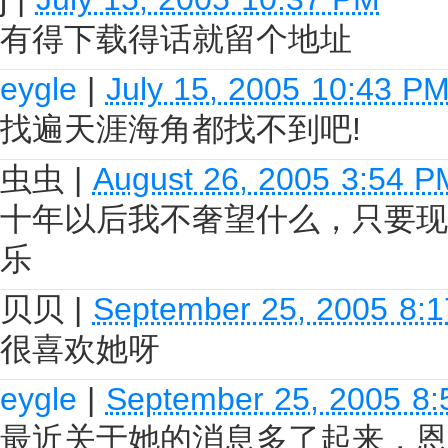
有得下载得话就留个地址
eygle
|
July 15, 2005 10:43 P
找遍天涯海角都找不到吧!
虫虫
|
August 26, 2005 3:54 P
十年以后我不奢望什么，只要现
乐
贝贝
|
September 25, 2005 8:
很喜欢她呀
eygle
|
September 25, 2005 8
最近关于她的消息多了起来，恩