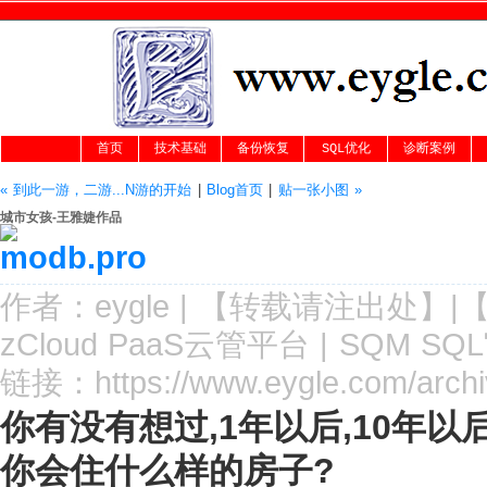
首页
技术基础
备份恢复
SQL优化
诊断案例
« 到此一游，二游...N游的开始
|
Blog首页
|
贴一张小图 »
城市女孩-王雅婕作品
作者：
eygle
|
【转载请注
出处
】|
zCloud PaaS云管平台
|
SQM SQ
链接：
https://www.eygle.com/arch
你有没有想过,1年以后,10年以
你会住什么样的房子?