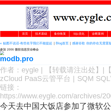
首页
技术基础
备份恢复
SQL优化
诊断案例
« 贴图不说话-有些名字我们不能提起
|
Blog首页
|
感谢谷歌 你的存在无需置疑
参加 2006 微软信息安全峰会
作者：
eygle
|
【转载请注
出处
】|
zCloud PaaS云管平台
|
SQM SQ
链接：
https://www.eygle.com/archives/2
今天去中国大饭店参加了微软公