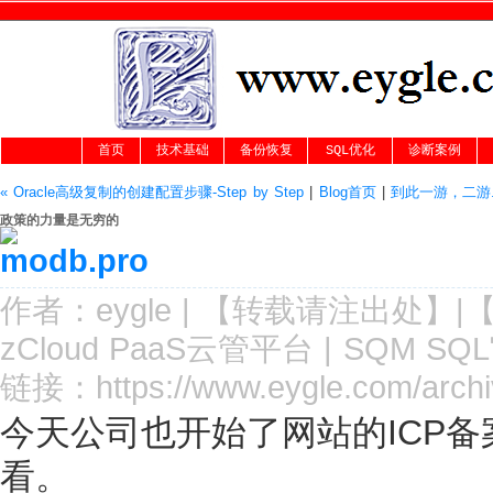
首页
技术基础
备份恢复
SQL优化
诊断案例
« Oracle高级复制的创建配置步骤-Step by Step
|
Blog首页
|
到此一游，二游.
政策的力量是无穷的
作者：
eygle
|
【转载请注
出处
】|
zCloud PaaS云管平台
|
SQM SQ
链接：
https://www.eygle.com/arch
今天公司也开始了网站的ICP
看。