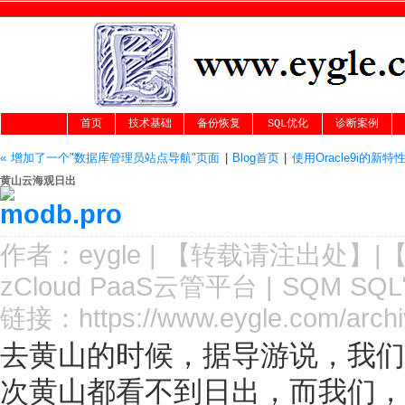
首页
技术基础
备份恢复
SQL优化
诊断案例
« 增加了一个"数据库管理员站点导航"页面
|
Blog首页
|
使用Oracle9i的新特性
黄山云海观日出
作者：
eygle
|
【转载请注
出处
】|
zCloud PaaS云管平台
|
SQM SQ
链接：
https://www.eygle.com/arch
去黄山的时候，据导游说，我们
次黄山都看不到日出，而我们，