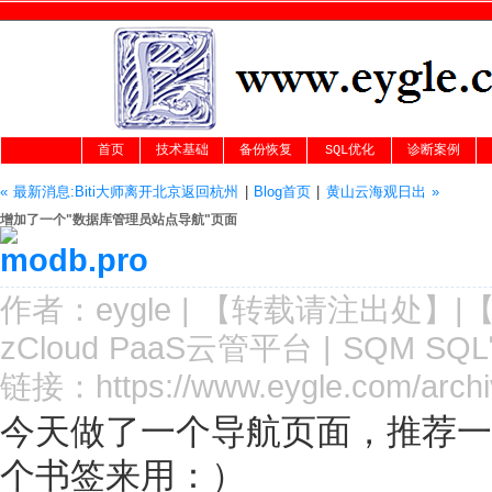
首页
技术基础
备份恢复
SQL优化
诊断案例
« 最新消息:Biti大师离开北京返回杭州
|
Blog首页
|
黄山云海观日出 »
增加了一个"数据库管理员站点导航"页面
作者：
eygle
|
【转载请注
出处
】|
zCloud PaaS云管平台
|
SQM SQ
链接：
https://www.eygle.com/arc
今天做了一个导航页面，推荐一
个书签来用：）