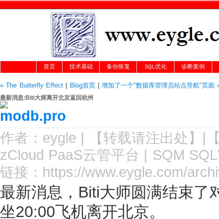
首页
技术基础
备份恢复
SQL优化
诊断案例
« The Butterfly Effect
|
Blog首页
|
增加了一个"数据库管理员站点导航"页面 
最新消息:Biti大师离开北京返回杭州
作者：
eygle
|
【转载请注
出处
】|
zCloud PaaS云管平台
|
SQM SQ
链接：
https://www.eygle.com/archi
最新消息，Biti大师圆满结束
坐20:00飞机离开北京。