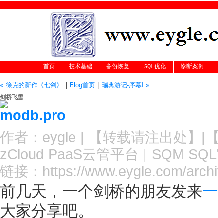
首页
技术基础
备份恢复
SQL优化
诊断案例
« 徐克的新作《七剑》
|
Blog首页
|
瑞典游记-序幕I »
剑桥飞雪
作者：
eygle
|
【转载请注
出处
】|
zCloud PaaS云管平台
|
SQM SQ
链接：
https://www.eygle.com/arch
前几天，一个剑桥的朋友发来
一
大家分享吧。