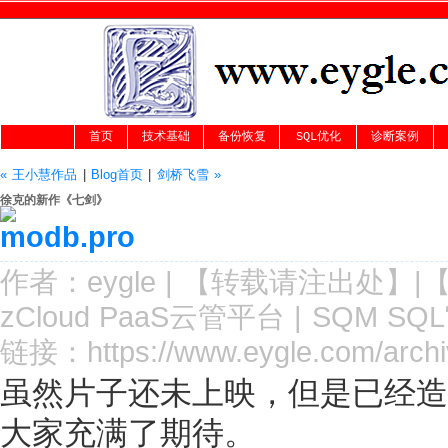
首页
技术基础
备份恢复
SQL优化
诊断案例
« 王小慧作品
|
Blog首页
|
剑桥飞雪 »
徐克的新作《七剑》
作者：
eygle
|
【转载请注
出处
】|
zCloud PaaS云管平台
|
SQM SQ
链接：
https://www.eygle.com/arch
虽然片子还未上映，但是已经造
大家充满了期待。