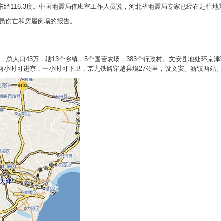
经116.3度。中国地震局值班室工作人员说，河北省地震局专家已经在赶往地
员伤亡和房屋倒塌的报告。
总人口43万，辖13个乡镇，5个国营农场，383个行政村。文安县地处环京
里，两小时可进京，一小时可下卫，京九铁路穿越县境27公里，设文安、新镇两站