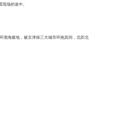
震现场的途中。
津环渤海腹地，被京津保三大城市环抱其间，北距北
。