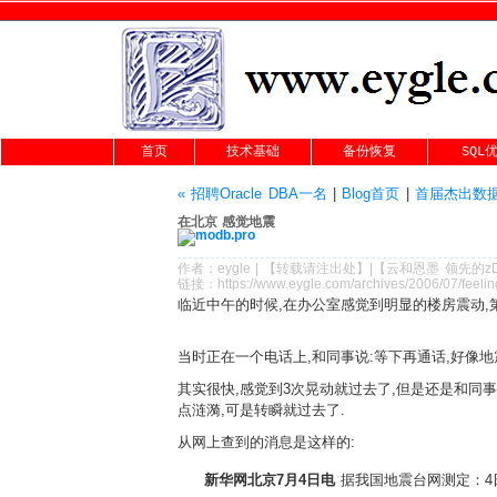
首页
技术基础
备份恢复
SQL
« 招聘Oracle DBA一名
|
Blog首页
|
首届杰出数据
在北京 感觉地震
作者：
eygle
|
【转载请注
出处
】|【
云和恩墨
领先的
z
链接：
https://www.eygle.com/archives/2006/07/feeli
临近中午的时候,在办公室感觉到明显的楼房震动,
当时正在一个电话上,和同事说:等下再通话,好像地震.
其实很快,感觉到3次晃动就过去了,但是还是和同事
点涟漪,可是转瞬就过去了.
从网上查到的消息是这样的:
新华网北京7月4日电
据我国地震台网测定：4日