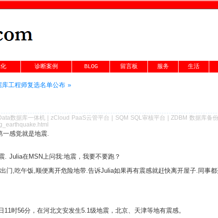
优化
诊断案例
BLOG
留言板
服务
生活
库工程师复选名单公布 »
Data数据库一体机
|
zCloud PaaS云管平台
|
SQM SQL审核平台
|
ZDBM 数据库备
ng_earthquake.html
第一感觉就是地震.
 Julia在MSN上问我:地震，我要不要跑？
出门,吃午饭,顺便离开危险地带.告诉Julia如果再有震感就赶快离开屋子.同
11时56分，在河北文安发生5.1级地震，北京、天津等地有震感。