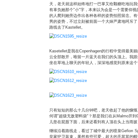
天，老天就这样始终地打一巴掌又给颗糖吃地玩我们。
有辜负她那个"小"字，本来以为会是一个需要仰
的人爬到她旁边作出各种各样的姿势拍照留念。有
男的姿势，不过立刻被前面一个大婶严肃地呵斥了，
路线去了Kastellet。
Kasetellet是我在Copenhagen的行程
云全部散开，唯留一片蓝天在我们的头顶上。我跟
坐在草地上聊天的年轻人，深深地感觉到原来这个
只有短短的那么十几分钟吧，老天收起了他的慷慨，乌
何谓"超级无敌塑料袋"？那是我们在从Malmo开
儿垫在屁股下面，后来还看到有人顶在头上当雨披
继续沿着路线走，看过了城中最大的喷泉Gefion Spr
皇家护卫装束，果然有些可爱，超大的毛茸茸的帽