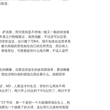
街前进。
琴、萨克斯，而河里则是不停地一船又一船的有游客
尔辛基之行刚锻炼过，虽然也酸，不过还可以忍受。
邵璋笑这说，估计撒了7DKK。我不知道在这里享受
，极为美丽的景色就在自己的住所旁边，所以有人
，香格里拉，可那都是些什么地方啊，不说人迹罕
徒生的雕像，店家说安徒生的故居那就有，要说雕像
，我也没明白他到底指点我去看什么。就跟邵璋
感叹，MD，人家这才叫生活，管你什么周末不周
点开门，周六早上10点到下午5点开门，周日不开
了3个节目，第一个是把一个大玻璃球顶在头上，然
肩膀玩一个烧着了的火球。这位哥们儿很有些英国