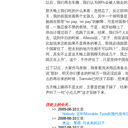
以后，我们再去车棚，我们认为99%会被人骑走的
那天晚上我们吃的什么来着，忽然忘了。反正邵璋回
天，我的前面坐着两个女孩儿，其中一个很明显是日
她就在那里"no pay, no pay"的解释，可
悟，一脸忍俊不禁的表情。于是，就开始聊上了。日本
璋估计缓过劲了，也跑了出来。结果，我们5个人就
去。说到中日的时候，Allesia说，"京子，你应该现在向张a
比如说来北欧如果不是商务的事儿，那就必须跟团，想
个国家住了，想去别的地方住都不可以吗？"，我
同，其实不止是这天晚上跟我聊天的这几个，我之
国正在上升"。这个，不作评论了，只是觉得中国
过了12点，大家作鸟兽散，我拿着洗沭用品准备去刷牙的
说"那好，明天你们要走的时候万一我还没起床，你一定
么的再出来的时候，Samule已经没了踪影，想来是找
当天晚上睡得不是太好，主要是把被子踢了，结果
声叫了一句"小点儿声"这才安静下来。
历史上的今天...
>>
2009-08-10
文章:
Nobody 定时Movable Type的预约发
>>
2008-08-10
文章:
奥运、墨墨 与未来的日子
>>
2007-08-10
文章: