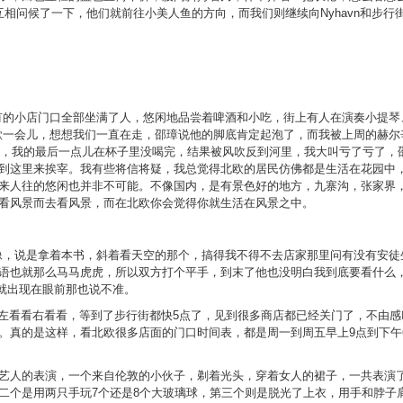
相问候了一下，他们就前往小美人鱼的方向，而我们则继续向Nyhavn和步行
，所有的小店门口全部坐满了人，悠闲地品尝着啤酒和小吃，街上有人在演奏小提
下来歇一会儿，想想我们一直在走，邵璋说他的脚底肯定起泡了，而我被上周的赫
K，我的最后一点儿在杯子里没喝完，结果被风吹反到河里，我大叫亏了亏了，
到这里来挨宰。我有些将信将疑，我总觉得北欧的居民仿佛都是生活在花园中
来人往的悠闲也并非不可能。不像国内，是有景色好的地方，九寨沟，张家界
看风景而去看风景，而在北欧你会觉得你就生活在风景之中。
的雕像，说是拿着本书，斜着看天空的那个，搞得我不得不去店家那里问有没有安
语也就那么马马虎虎，所以双方打个平手，到末了他也没明白我到底要看什么
像就出现在眼前那也说不准。
的，左看看右看看，等到了步行街都快5点了，见到很多商店都已经关门了，不由
。真的是这样，看北欧很多店面的门口时间表，都是周一到周五早上9点到下午6
艺人的表演，一个来自伦敦的小伙子，剃着光头，穿着女人的裙子，一共表演
二个是用两只手玩7个还是8个大玻璃球，第三个则是脱光了上衣，用手和脖子