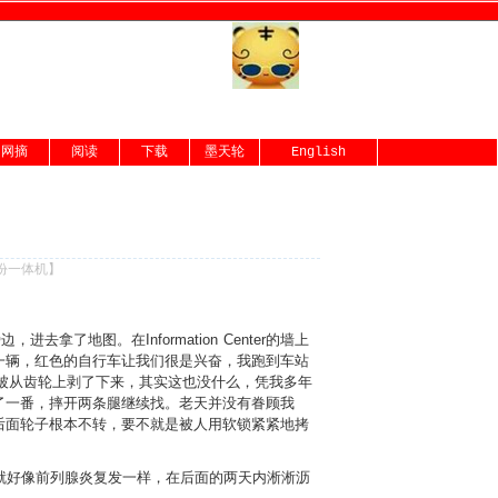
网摘
阅读
下载
墨天轮
English
备份一体机
】
进去拿了地图。在Information Center的墙上
一辆，红色的自行车让我们很是兴奋，我跑到车站
条被从齿轮上剥了下来，其实这也没什么，凭我多年
了一番，摔开两条腿继续找。老天并没有眷顾我
后面轮子根本不转，要不就是被人用软锁紧紧地拷
天就好像前列腺炎复发一样，在后面的两天内淅淅沥