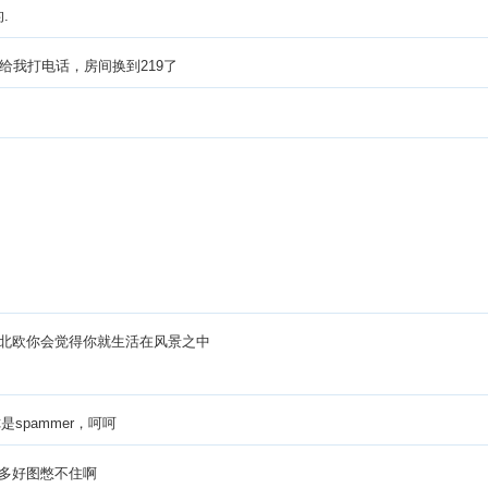
.
上给我打电话，房间换到219了
北欧你会觉得你就生活在风景之中
是spammer，呵呵
多好图憋不住啊