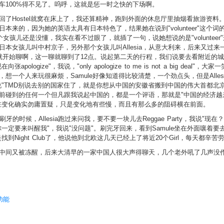
车100%得不见了。呜呼，这就是惩一时之快的下场啊。
了Hostel就窝在床上了，我还算精神，跑到外面的休息厅里抽烟看旅游资
本来的，因为她的英语太具有日本特色了，结果她在说到"volunteer"这个
是对面那个女孩儿还是没懂，我实在看不过眼了，就插了一句，说她想说的是"volunt
女孩儿叫中村京子，另外那个女孩儿叫Allesia，从意大利来，后来又过来一
开始聊啊，这一聊就聊到了12点。说起第二天的行程，我们说要去看附近的城堡，
pologize"，我说，"only apologize to me is not a big 
一个人来玩很麻烦，Samule好像知道得比较清楚，一个劲点头，但是Alle
说"TMD别说去别的国家住了，就是你想从中国的安徽省搬到中国的伟大首都北
前碰到的任何一个但凡跟我说起中国的，都是一个评语，那就是"中国的经济越
在变化确实勿庸置疑，只是变化地有些慢，而且有那么多的阻碍横在前面。
时候，Allesia跑过来问我，要不要一块儿去Reggae Party，我说"现在
要来叫醒我"，我说"没问题"。刷完牙回来，看到Samule坐在外面嚷着要去Ni
到Night Club了，他说他到北欧这几天已经上了将近20个Girl，每天都辛
中间又被冻醒，后来大清早的一家中国人很大声得聊天，几个老外吼了几声没
布功能