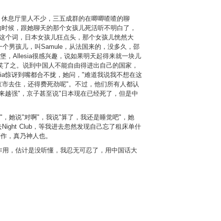
料。休息厅里人不少，三五成群的在唧唧喳喳的聊
词的时候，跟她聊天的那个女孩儿死活听不明白了，
eer"这个词，日本女孩儿狂点头，那个女孩儿恍然大
个男孩儿，叫Samule，从法国来的，没多久，邵
Allesia很感兴趣，说如果明天起得来就一块儿
deal"，大家一笑了之。说到中国人不能自由得进出自己的国家，
sia惊讶到嘴都合不拢，她问，"难道我说我不想在这
京市去住，还得费死劲呢"。不过，他们所有人都认
来越强"，京子甚至说"日本现在已经死了，但是中
？"，她说"对啊"，我说"算了，我还是睡觉吧"，她
ght Club，等我进去忽然发现自己忘了租床单什
苦劳作，真乃神人也。
作用，估计是没听懂，我忍无可忍了，用中国话大