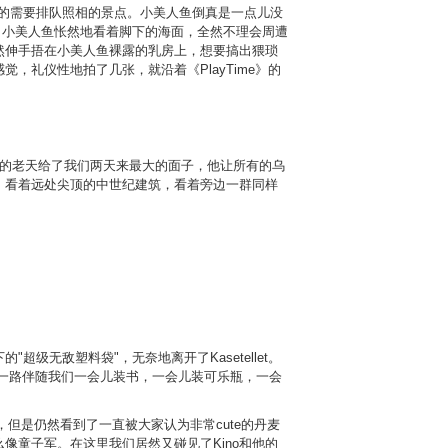
看到的需要排队照相的景点。小美人鱼倒真是一点儿没
，小美人鱼怅然地看着脚下的海面，全然不理会周遭
然伸手捂在小美人鱼裸露的乳房上，想要搞出猥琐
礼仪性地拍了几张，就沿着《PlayTime》的
agen的老天给了我们两天来最大的面子，他让所有的乌
，看着远处尖顶的中世纪建筑，看着旁边一群同样
无敌塑料袋"，无奈地离开了Kasetellet。
果这一路伴随我们一会儿装书，一会儿装可乐瓶，一会
看到换岗，但是仍然看到了一直被大家认为非常cute的丹麦
童子军。在这里我们居然又碰见了Kino和他的