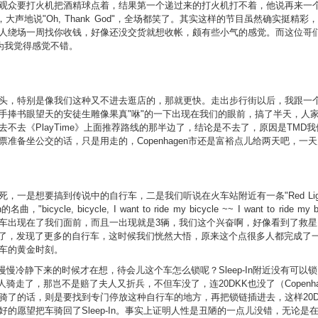
观众要打火机把酒精球点着，结果第一个递过来的打火机打不着，他说再来一
大声地说"Oh, Thank God"，全场都笑了。其实这样的节目虽然确实挺
人绕场一周找你收钱，好像还没交货就想收帐，颇有些小气的感觉。而这位哥
为我觉得感觉不错。
特别是像我们这种又不进去逛店的，那就更快。走出步行街以后，我跟一个在哪儿H
捧书眼望天的安徒生雕像果真"咻"的一下出现在我们的眼前，搞了半天，人家安徒
不去《PlayTime》上面推荐路线的那半边了，结论是不去了，原因是TM
准备坐公交的话，只是用走的，Copenhagen市还是富裕点儿给两天吧，一
是想要搞到传说中的自行车，二是我们听说在火车站附近有一条"Red Light D
e, bicycle, I want to ride my bicycle ~~ I want to ride 
车出现在了我们面前，而且一出现就是3辆，我们这个兴奋啊，好像看到了救
n的时候，已经快7点了，发现了更多的自行车，这时候我们恍然大悟，原来这个点很多人都
车的黄金时刻。
上慢慢冷静下来的时候才在想，待会儿这个车怎么锁呢？Sleep-In附近没有可以
人骑走了，那岂不是赔了夫人又折兵，不但车没了，连20DKK也没了（Copenh
骑了的话，则是要找到专门停放这种自行车的地方，再把锁链插进去，这样20
的愿望把车骑回了Sleep-In。事实上证明人性是丑陋的一点儿没错，无论