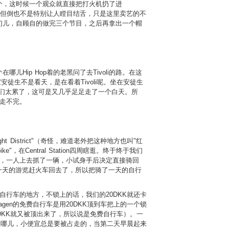
个，这时候一个观众就直接把打火机扔了进
精彩，但倒也不是特别让人瞠目结舌，只是这里卖艺的不
们儿，自顾自的做完三个节目，之后再拿出一个帽
ip Hop着的老黑问了去Tivoli的路。在这
生不是看天，是在看着Tivoli呢。坐在安徒生
D我们太累了，这可是又几乎足足走了一个白天。所
天走不完。
istrict"（奇怪，难道老外把这种地方也叫"红
my bike"，在Central Station四周瞎逛。终于终于我们
星，一人上去抓了一辆，小试身手后决定直接骑回
完成了一天的游览赶火车回去了，所以把骑了一天的自行
锁自行车的地方，不锁上的话，我们的20DKK就还卡
agen的免费自行车是用20DKK顶到车把上的一个锁
DKK就又被顶出来了，所以说是免费自行车）。一
是在哪儿，小便宜总是要被占走的，当第二天早晨起来