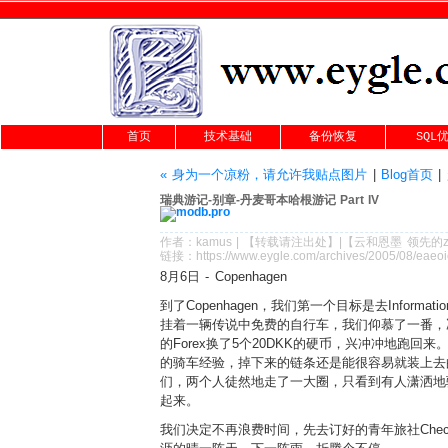
首页
技术基础
备份恢复
SQL
« 身为一个凉粉，请允许我贴点图片
|
Blog首页
|
瑞典游记-别章-丹麦哥本哈根游记 Part IV
作者：kamus |
【转载请注
出处
】|【
云和恩墨
领先的
链接：
https://www.eygle.com/archives/2005/08/eaeo
8月6日 - Copenhagen
到了Copenhagen，我们第一个目标是去Informa
挂着一辆传说中免费的自行车，我们仰慕了一番，
的Forex换了5个20DKK的硬币，兴冲冲地
的骑车经验，掉下来的链条还是能很容易就装上去
们，两个人徒然地走了一大圈，只看到有人潇洒地
起来。
我们决定不再浪费时间，先去订好的青年旅社Che