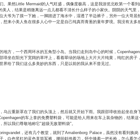
果然Little Mermaid的人气旺盛，偶像度极高，这是我游览北欧第一个
视的美人，结果是稍微离远一点儿都看不清长什么样子的小家伙。阴阴的天气里
位大爷为了摸一下她，一脚踏进了海水中，湿透了半边裤子，另外一位大哥居
想来小美人鱼在很多人心中一定是自己纯真而青葱的童年梦境。我没有太多感觉，
中觉得最美丽的地方，一个西周环水的五角型小岛。当我们走到岛中心的时候，Copenh
邵璋坐在阳光下宽阔的草坪上，看着翠绿的场地上大片大片纯黄，纯红的房子
世界给了我们这么多美妙的东西，只是以前的我从来不曾见过。
云重新罩在了我们的头顶上，然后就又开始下雨。我跟邵璋收拾起坐在身下的"超级
到Copenhagen的车上拿的免费塑料袋，可能是给人用来在车上装杂物的，结
，所以我们尊敬地称它"超级无敌塑料袋"。
ingvandet，还有几个教堂，就到了Amalienborg Palace，虽然没有
子，白色竖杠的蓝色直筒军裤，腰间斜挎着刀，怀中捧着一把长枪，怎么看怎么像