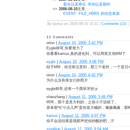
新生以及将生 等待以及期待
>>
2006-08-10
文章:
EVENT: FILE_HDRS 的信息来源
By kamus on 2005-08-10 15:31 |
Comments (13)
|
13 Comments
orion
|
August 10, 2005 3:42 PM
Eygle帅哥,你要努力了
你看看kamus,真的进化到，可以用英文泡MM了
eygle
|
August 10, 2005 4:08 PM
桔子MM，你没有注意到，那三个老外，一个是日
orion
|
August 10, 2005 6:42 PM
为什么没有美女们的照片
eygle帅哥,还有一个西班牙的:p
shaozhang
|
August 11, 2005 3:49 PM
呵呵，那个是意大利的，之前小子说错了。
原来那句“小点儿声”是你老大喊的，佩服佩服，那
kamus
|
August 11, 2005 6:07 PM
你不会说结果是我那声把你吵醒的吧，汗
smalljoe
|
August 12, 2005 9:54 AM