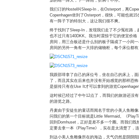
沥的晴一阵天，下一阵雨，折腾个不停。
我们订的Hostel叫Sleep-In，在Osterport
Copenhagen坐到了Osterport，很快，
有一阵子下的特别大，这让我们很不爽。
终于找到了Sleep-In，发现我们走了不少冤枉路，
也不过只有140DKK。我当时震惊于它的便宜
房间，用三合板还是什么别的板子隔成了一小间一
房间的另外一角有一大排的储物柜，每个床位都有
我跟邵璋拿了自己的床位号，坐在自己的床上，面面
了，而且其实在后来也并没有开始感觉的那样恐怖，甚至
是据传只有在Use It才可以拿到的游览Copenh
这时候已经过了中午12点了，而我们的旅游还没有
的游览之路。
丹麦由于安徒生的童话而闻名于世的小美人鱼雕像就在
问我们的第一个目标就是Little Mermaid。《PlayTi
回到Domhuset，正好是差不多一个圈。而我们既然是
定要去拿一本《PlayTime》，实在是太清楚了
到达小美人鱼雕像所在的海边，天气仍然是阴阴阳