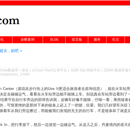
优化
诊断案例
BLOG
留言板
服务
生活
超女，贴吧 »
zData数据库一体机
|
zCloud PaaS云管平台
|
SQM SQL审核平台
|
ZDBM 数据库
icoaaocuoic_3.html
tion Center（据说在步行街上的Use It更适合旅游者去咨询信息），就在火车站旁边，
决定去碰碰运气，看看在火车站旁边能不能骑上车。别说真在车站旁边看到了
跑回来。结果守在自行车旁边的邵璋告诉我，这辆车好像不能骑，仔细一看，果然链
的，可惜更绝的是那掉下来的链条上还上了一把锁，狂晕。我们只好望车兴叹
骑着车从我们旁边擦过，而能被我们发现的无主的自行车，不是链条坏了就是
ck In，把行李放下，然后一边游览一边碰运气。从这儿之后，丹麦境内的老