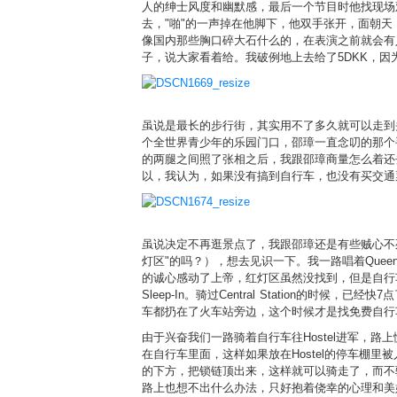
人的绅士风度和幽默感，最后一个节目时他找现场
去，"啪"的一声掉在他脚下，他双手张开，面朝天，
像国内那些胸口碎大石什么的，在表演之前就会有
子，说大家看着给。我破例地上去给了5DKK，因
虽说是最长的步行街，其实用不了多久就可以走到头，
个全世界青少年的乐园门口，邵璋一直念叨的那个手
的两腿之间照了张相之后，我跟邵璋商量怎么着还去
以，我认为，如果没有搞到自行车，也没有买交通票
虽说决定不再逛景点了，我跟邵璋还是有些贼心不死，一
灯区"的吗？），想去见识一下。我一路唱着Queen的名曲，"bicycl
的诚心感动了上帝，红灯区虽然没找到，但是自行
Sleep-In。骑过Central Statio
车都扔在了火车站旁边，这个时候才是找免费自行
由于兴奋我们一路骑着自行车往Hostel进军，路
在自行车里面，这样如果放在Hostel的停车棚里被
的下方，把锁链顶出来，这样就可以骑走了，而不
路上也想不出什么办法，只好抱着侥幸的心理和美好