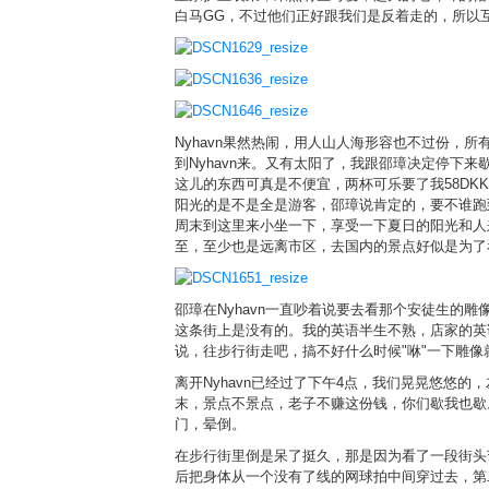
白马GG，不过他们正好跟我们是反着走的，所以互
Nyhavn果然热闹，用人山人海形容也不过份
到Nyhavn来。又有太阳了，我跟邵璋决定停
这儿的东西可真是不便宜，两杯可乐要了我58DK
阳光的是不是全是游客，邵璋说肯定的，要不谁跑
周末到这里来小坐一下，享受一下夏日的阳光和人
至，至少也是远离市区，去国内的景点好似是为了
邵璋在Nyhavn一直吵着说要去看那个安徒生
这条街上是没有的。我的英语半生不熟，店家的英
说，往步行街走吧，搞不好什么时候"咻"一下雕
离开Nyhavn已经过了下午4点，我们晃晃悠悠
末，景点不景点，老子不赚这份钱，你们歇我也歇
门，晕倒。
在步行街里倒是呆了挺久，那是因为看了一段街头
后把身体从一个没有了线的网球拍中间穿过去，第