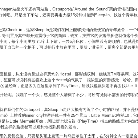
，离Copenhagen站坐火车还有两站路，Osterport在"Around the Sound
可能也就15分钟吧。只是出了车站，还需要再走大概15分钟才能到Sleep-In。找
赶紧Check in，这家Sleep-In是我们在网上能够找到的最便宜的青年旅舍，一
价格，等到置身其中却开始震惊于它的简陋，确实，按照它的设施最多也就值这个
小间，每个小间里放了3个上下铺，一共6合床位，小间里没有房顶的，也就是
属于自己的一个柜子，可以把行李放在里面，厕所，淋浴间，厨房全部是共用
相觑，从来没有见过这样恐怖的Hostel，邵彰感叹到，赚钱真TM容易啊。
可以说我有些喜欢上这个Hostel的气氛了，很浓重的穷游感觉，哈哈。而且，在S
agen的圣经啊，正是因为在这里拿到了PlayTime，所以我也就决定不再去找Use
开始呢。我洗了一个头，感觉整个人清爽了不少，将所有觉得不需要的行李扔在储物
我们住的Osterport，离Sleep-In走路大概有将近半个小时的路程，并
me》上推荐的inner city旅游路线一共有25个景点，Little Mermaid在第10，它的
从Little Mermaid开始，所以就计划沿着《PlayTime》指点的路线反方向
，连我这样的路痴都可以顺利地找到想看的景点。
阳的反复变脸，只要是头顶上发现一片乌云罩住了太阳，在5分钟之内一定是