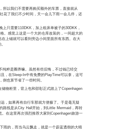
"票的管辖范围内，所以我们不需要再购买额外的车票，直接就从
这个青年旅社花了我们不少时间，天一会儿下雨一会儿停，还
个晚上只需要110DKK，加上租床单被子的30DKK，
价格。感觉上这是一个大的仓库改装的，一间超大的
站在上铺就可以看到旁边小间里面所有东西。在大
的。
这不纯粹是圈养嘛。虽然有些后悔，不过钱已经交
leep-In中有免费的PlayTime可以拿，这可
 It，倒也算节省了一些时间。
柜里，背上包和邵彰正式踏上了Copenhagen
不是很远，如果再有自行车那就方便极了。于是毫无疑
路线是从City Hall开始，到Little Mermaid，再转
游览。在这里再次强烈推荐大家到Copenhagen旅游一
会下雨的，而当乌云飘走，就是一个蔚蓝透彻的大晴