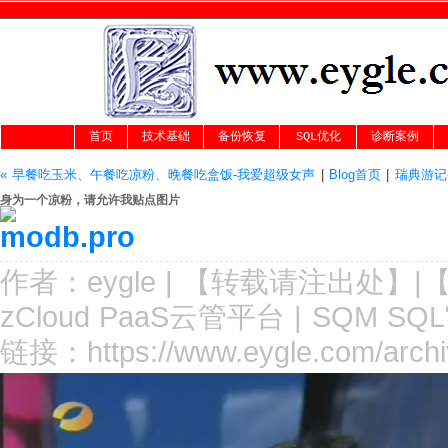
首页
技术基础
备份恢复
SQL优化
诊断案例
« 早餐吃玉米、午餐吃凉粉、晚餐吃盒饭-我爱超级女声
|
Blog首页
|
瑞典游记-
身为一个凉粉，请允许我贴点图片
作者：
eygle
|
【转载请注
出处
】|
zCloud PaaS云管平台
|
SQM SQ
链接：
https://www.eygle.com/archi