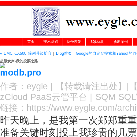
首页
技术基础
备份恢复
SQL优化
诊断案例
« EMC CX500 阵列升级扩容
|
Blog首页
|
Google的自定义搜索和Yahoo!的Y!
超级女声-我的投票之路
作者：
eygle
|
【转载请注
出处
】|
zCloud PaaS云管平台
|
SQM SQ
链接：
https://www.eygle.com/arch
昨天晚上，是我第一次郑郑重重
准备关键时刻投上我珍贵的几票