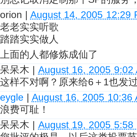
orion
|
August 14, 2005 12:29
老老实实听歌
踏踏实实做人
上面的人都修炼成仙了
呆呆木
|
August 16, 2005 9:02
这样不对啊？原来给6＋1也发
eygle
|
August 16, 2005 10:36
浪费可耻！
呆呆木
|
August 19, 2005 5:58
您批评的极是，以后这类投票节