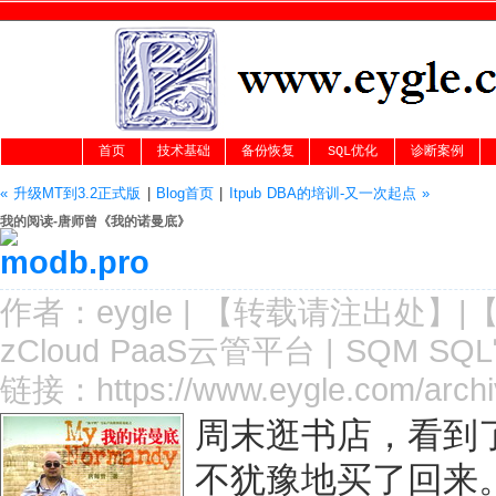
首页
技术基础
备份恢复
SQL优化
诊断案例
« 升级MT到3.2正式版
|
Blog首页
|
Itpub DBA的培训-又一次起点 »
我的阅读-唐师曾《我的诺曼底》
作者：
eygle
|
【转载请注
出处
】|
zCloud PaaS云管平台
|
SQM SQ
链接：
https://www.eygle.com/arch
周末逛书店，看到
不犹豫地买了回来