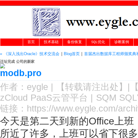
首页
技术基础
备份恢复
SQL优化
诊断案例
« 《深入浅出Oracle》技术交流会
|
Blog首页
|
首届杰出数据库工程师颁奖典礼
迁址完成 公司的新家
作者：
eygle
|
【转载请注
出处
】|
zCloud PaaS云管平台
|
SQM SQ
链接：
https://www.eygle.com/arch
今天是第二天到新的Office
所近了许多，上班可以省下很多时