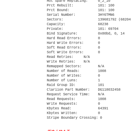
Hot Spare Replacing:     0_2_10

Prct Rebuilt:            101: 100 

Prct Bound:              101: 100 

Serial Number:           3HY6TMN6

Sectors:                 139681792 (68204)
Capacity:                68238

Private:                 101: 69704 

Bind Signature:          0x80bd, 0, 14

Hard Read Errors:        0

Hard Write Errors:       0

Soft Read Errors:        0

Soft Write Errors:       0

Read Retries:     N/A

Write Retries:    N/A

Remapped Sectors:        N/A

Number of Reads:         1008

Number of Writes:        0

Number of Luns:          1

Raid Group ID:           101

Clariion Part Number:    DG118032458  

Request Service Time:    N/A

Read Requests:           1008

Write Requests:          0

Kbytes Read:             64391

Kbytes Written:          0
