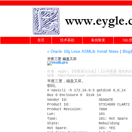
首页
技术基础
备份恢复
SQL
« Oracle 10g Linux ASMLib Install Notes
|
Blo
半夜三更 磁盘又坏
作者：
eygle
|
【转载请注
出处
】|【
云和恩墨
领先的
z
链接：
https://www.eygle.com/archives/2005/09/eeoe
半夜三更，磁盘又坏。
郁闷。
# navicli -h 172.16.9.5 getdisk 0_0_14

Bus 0 Enclosure 0  Disk 14

Vendor Id:               SEAGATE 

Product Id:              ST314680 CLAR72 

Product Revision:        7A0A

Lun:                     101 

Type:                    101: Hot Spare 

State:                   Rebuilding

Hot Spare:               101: YES 
