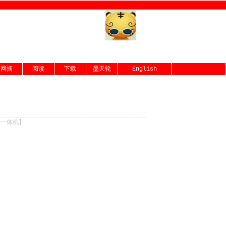
网摘
阅读
下载
墨天轮
English
份一体机
】