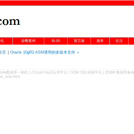
优化
诊断案例
BLOG
留言板
服务
生活
g首页
|
Oracle 10gR2:ASM透明的多版本支持 »
Data数据库一体机
|
zCloud PaaS云管平台
|
SQM SQL审核平台
|
ZDBM 数据库备
ue_iooe.html