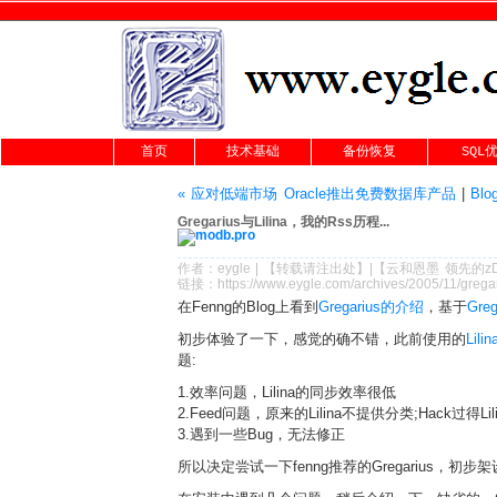
首页
技术基础
备份恢复
SQL
« 应对低端市场 Oracle推出免费数据库产品
|
Bl
Gregarius与Lilina，我的Rss历程...
作者：
eygle
|
【转载请注
出处
】|【
云和恩墨
领先的
z
链接：
https://www.eygle.com/archives/2005/11/gregar
在Fenng的Blog上看到
Gregarius的介绍
，基于
Greg
初步体验了一下，感觉的确不错，此前使用的
Lilin
题:
1.效率问题，Lilina的同步效率很低
2.Feed问题，原来的Lilina不提供分类;Hack过得L
3.遇到一些Bug，无法修正
所以决定尝试一下fenng推荐的Gregarius，初步