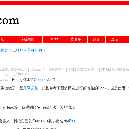
优化
诊断案例
BLOG
留言板
服务
生活
og首页
|
孤独的人是可耻的 »
Data数据库一体机
|
zCloud PaaS云管平台
|
SQM SQL审核平台
|
ZDBM 数据库备
ius_and_lilina.html
arius
，Fenng搭建了
Openrss
站点。
a
虽然做了一些
升级调整
，并且参考了很多网友进行的有益的Hack，但是使用
ilina-Head等，我遇到很多Feed无法订阅的情况
架设起来，我把自己的Gregarius初步命名为
eRss
。