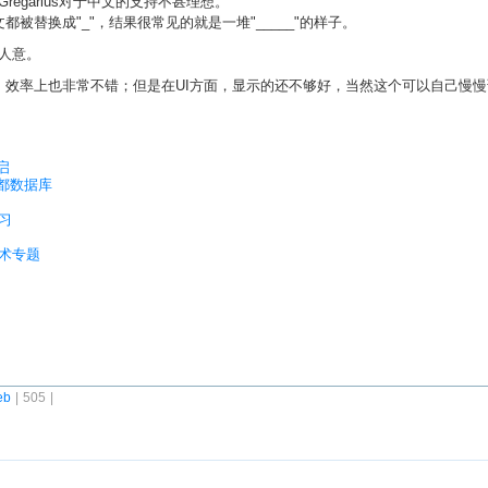
egarius对于中文的支持不甚理想。
中文都被替换成"_"，结果很常见的就是一堆"_____"的样子。
人意。
以及管理，效率上也非常不错；但是在UI方面，显示的还不够好，当然这个可以自己慢
启
关都数据库
学习
技术专题
eb
| 505 |