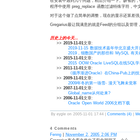
在安装中遇到几个问题，稍后介绍一下。缺省的，Gr
程序中使用 preg_replace 函数过滤特殊字符，
对于这个做了点简单的调整，现在的显示还算差强
Gregarius最让我满意的就是Feed的分组
历史上的今天...
>>
2019-11-01
文章:
2019-11-15 数据技术嘉年华北京盛大开
2019，细数国产的那些和 MySQL 有
>>
2015-11-01
文章:
2015 OOW:Oracle LiveSQL在线SQL
>>
2011-11-01
文章:
《循序渐进Oracle》在China-Pub上的
>>
2009-11-01
文章:
2009年冬的第一场雪- 漫天飞舞未觉寒
>>
2007-11-01
文章:
Global_name从何处来?
>>
2006-11-01
文章:
Oracle Open World 2006文档下载
By eygle on 2005-11-01 17:44 |
Comments (4)
|
W
4 Comments
Fenng
|
November 2, 2005 2:06 PM