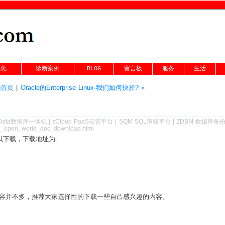
优化
诊断案例
BLOG
留言板
服务
生活
og首页
|
Oracle的Enterprise Linux-我们如何抉择? »
Data数据库一体机
|
zCloud PaaS云管平台
|
SQM SQL审核平台
|
ZDBM 数据库备
cle_open_world_doc_download.html
已经可以下载，下载地址为:
容并不多，推荐大家选择性的下载一些自己感兴趣的内容。