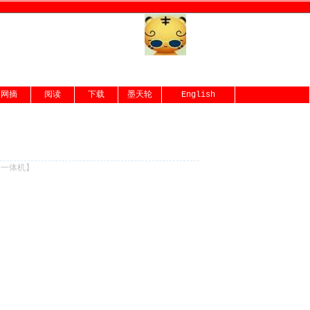
网摘
阅读
下载
墨天轮
English
份一体机
】