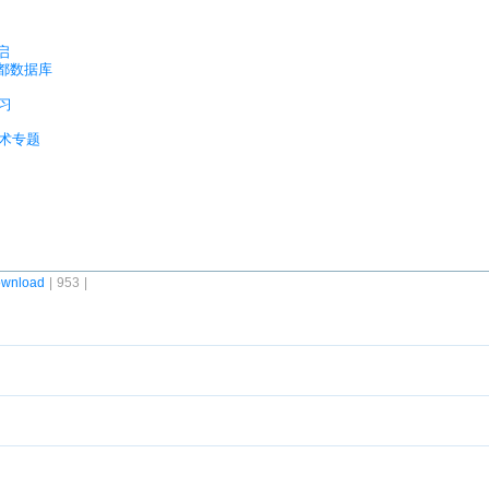
启
关都数据库
学习
技术专题
wnload
| 953 |