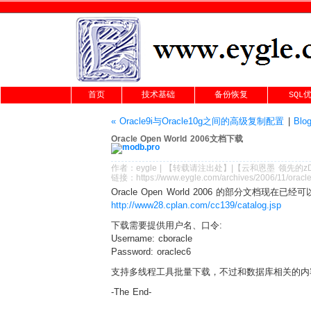
首页
技术基础
备份恢复
SQL
« Oracle9i与Oracle10g之间的高级复制配置
|
Bl
Oracle Open World 2006文档下载
作者：
eygle
|
【转载请注
出处
】|【
云和恩墨
领先的
z
链接：
https://www.eygle.com/archives/2006/11/ora
Oracle Open World 2006 的部分文档现在
http://www28.cplan.com/cc139/catalog.jsp
下载需要提供用户名、口令:
Username: cboracle
Password: oraclec6
支持多线程工具批量下载，不过和数据库相关的内
-The End-