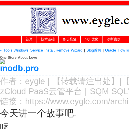
首页
技术基础
备份恢复
SQL优化
诊断案例
« Tools:Windows Service Install/Remove Wizard
|
Blog首页
|
Oracle Ho
One Story About Love
作者：
eygle
|
【转载请注
出处
】|
zCloud PaaS云管平台
|
SQM SQ
链接：
https://www.eygle.com/arch
今天讲一个故事吧.
嗯