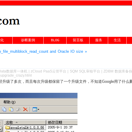
优化
诊断案例
BLOG
留言板
服务
生活
b_file_multiblock_read_count and Oracle IO size »
Data数据库一体机
|
zCloud PaaS云管平台
|
SQM SQL审核平台
|
ZDBM 数据库备
_upgrade_crazy.html
lk已经升级了多次，而且每次升级都保留了一个升级文件，不知道Google用了