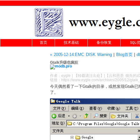
首页
技术基础
备份恢复
SQL
« 2005-12-14:EMC DISK Warning
|
Blog首页
|
d
Gtalk升级也疯狂
作者：
eygle
|
【转载请注
出处
】|【
云和恩墨
领先的
z
链接：
https://www.eygle.com/archives/2005/12/gtalk
今天偶然看了一下Gtalk的目录，或然发现Gta
了。