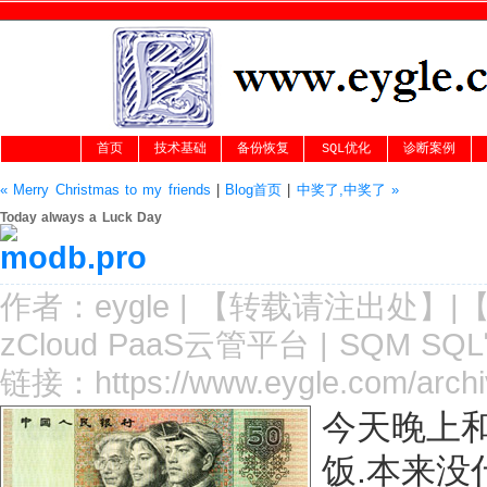
首页
技术基础
备份恢复
SQL优化
诊断案例
« Merry Christmas to my friends
|
Blog首页
|
中奖了,中奖了 »
Today always a Luck Day
作者：
eygle
|
【转载请注
出处
】|
zCloud PaaS云管平台
|
SQM SQ
链接：
https://www.eygle.com/arch
今天晚上
饭.本来没