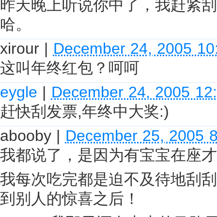
昨天晚上听说你中了，我赶紧刮
哈。
xirour
|
December 24, 2005 10
这叫年终红包？呵呵
eygle
|
December 24, 2005 12
赶快刮发票,年终中大奖:)
abooby
|
December 25, 2005 
我都说了，是因为有宝宝在座才
我每次吃完都是迫不及待地刮刮
到别人的惊喜之后！