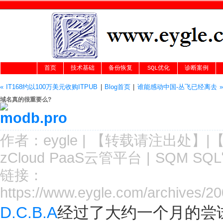
首页
技术基础
备份恢复
SQL优化
诊断案例
« IT168约以100万美元收购ITPUB
|
Blog首页
|
谁能感动中国-丛飞已经离去 »
域名真的很重要么?
作者：
eygle
|
【转载请注
出处
】|
zCloud PaaS云管平台
|
SQM SQ
链接：
https://www.eygle.com/archives/
D.C.B.A
经过了大约一个月的尝试