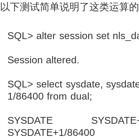
以下测试简单说明了这类运算的
SQL> alter session set nls_d
Session altered.
SQL> select sysdate, sysdat
1/86400 from dual;
SYSDATE SYSDATE+
SYSDATE+1/86400