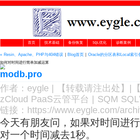
首页
技术基础
备份恢复
SQL优化
诊断案例
« Resin、Apache、PHP与404错误
|
Blog首页
|
Oracle的分区表和Local索
如何对时间进行简单加减运算
作者：
eygle
|
【转载请注
出处
】|
zCloud PaaS云管平台
|
SQM SQ
链接：
https://www.eygle.com/archi
今天有朋友问，如果对时间进行
对一个时间减去1秒。