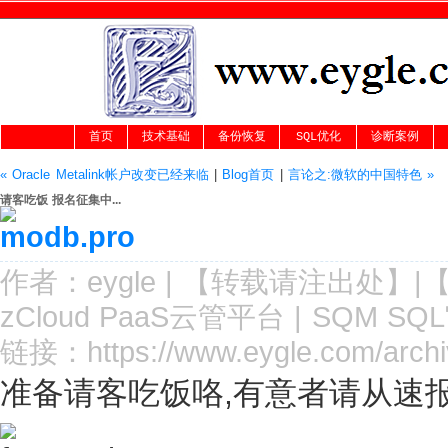
首页
技术基础
备份恢复
SQL优化
诊断案例
« Oracle Metalink帐户改变已经来临
|
Blog首页
|
言论之:微软的中国特色 »
请客吃饭 报名征集中...
作者：
eygle
|
【转载请注
出处
】|
zCloud PaaS云管平台
|
SQM SQ
链接：
https://www.eygle.com/archi
准备请客吃饭咯,有意者请从速报名