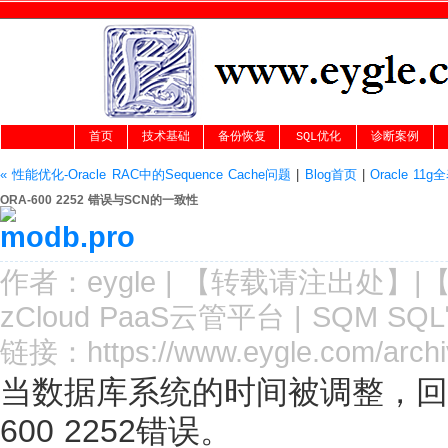
首页
技术基础
备份恢复
SQL优化
诊断案例
« 性能优化-Oracle RAC中的Sequence Cache问题
|
Blog首页
|
Oracle 11
ORA-600 2252 错误与SCN的一致性
作者：
eygle
|
【转载请注
出处
】|
zCloud PaaS云管平台
|
SQM SQ
链接：
https://www.eygle.com/arch
当数据库系统的时间被调整，回
600 2252错误。