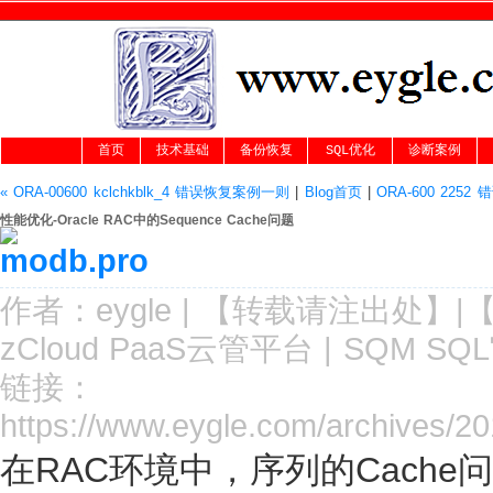
首页
技术基础
备份恢复
SQL优化
诊断案例
« ORA-00600 kclchkblk_4 错误恢复案例一则
|
Blog首页
|
ORA-600 225
性能优化-Oracle RAC中的Sequence Cache问题
作者：
eygle
|
【转载请注
出处
】|
zCloud PaaS云管平台
|
SQM SQ
链接：
https://www.eygle.com/archives/2
在RAC环境中，序列的Cach