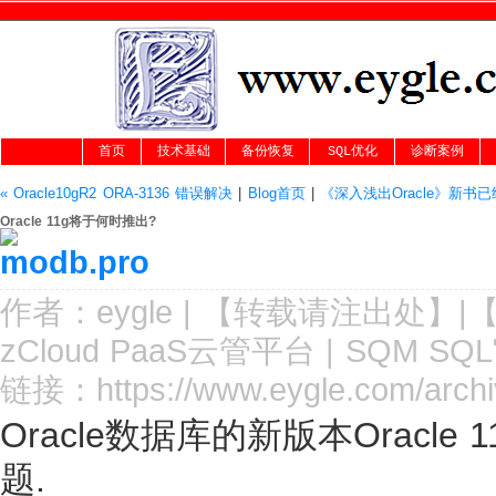
首页
技术基础
备份恢复
SQL优化
诊断案例
« Oracle10gR2 ORA-3136 错误解决
|
Blog首页
|
《深入浅出Oracle》新书已
Oracle 11g将于何时推出?
作者：
eygle
|
【转载请注
出处
】|
zCloud PaaS云管平台
|
SQM SQ
链接：
https://www.eygle.com/arch
Oracle数据库的新版本Oracl
题.