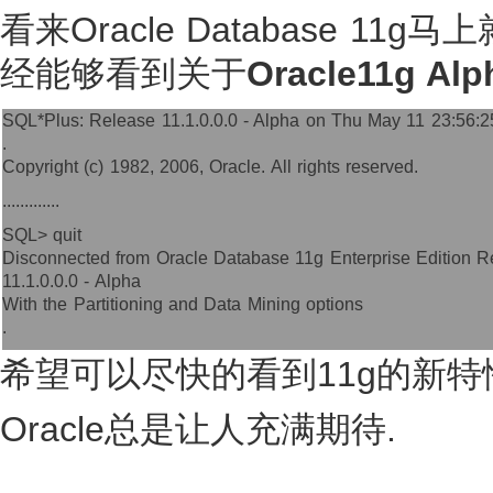
看来Oracle Database 1
经能够看到关于
Oracle11g Alp
SQL*Plus: Release 11.1.0.0.0 - Alpha on Thu May 11 23:56:
.
Copyright (c) 1982, 2006, Oracle. All rights reserved.
.............
SQL> quit
Disconnected from Oracle Database 11g Enterprise Edition R
11.1.0.0.0 - Alpha
With the Partitioning and Data Mining options
.
希望可以尽快的看到11g的新特
Oracle总是让人充满期待.