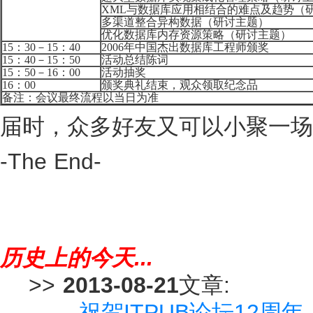
XML
与数据库应用相结合的难点及趋势（
多渠道整合异构数据（研讨主题）
优化数据库内存资源策略（研讨主题）
15
：
30
－
15
：
40
2006
年中国杰出数据库工程师颁奖
15
：
40
－
15
：
50
活动总结陈词
15
：
50
－
16
：
00
活动抽奖
16
：
00
颁奖典礼结束，观众领取纪念品
备注：会议最终流程以当日为准
届时，众多好友又可以小聚一场
-The End-
历史上的今天...
>>
2013-08-21
文章:
祝贺ITPUB论坛12周年 