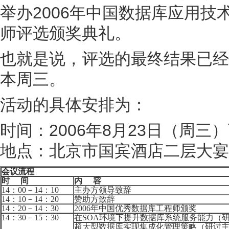
举办2006年中国数据库应用技
师评选颁奖典礼。
也就是说，评选的最终结果已经
本周三。
活动的具体安排为：
时间：2006年8月23日（周三
地点：北京市国宾酒店二层大宴
会议流程
时
间
内
容
14
：
00
－
14
：
10
主办方领导致辞
14
：
10
－
14
：
20
赞助方致辞
14
：
20
－
14
：
30
2006
年中国优秀数据库工程师颁奖
14
：
30
－
15
：
30
在
SOA
环境下提升数据库系统服务能力（
超大型数据库实现集成化管理策略（研讨