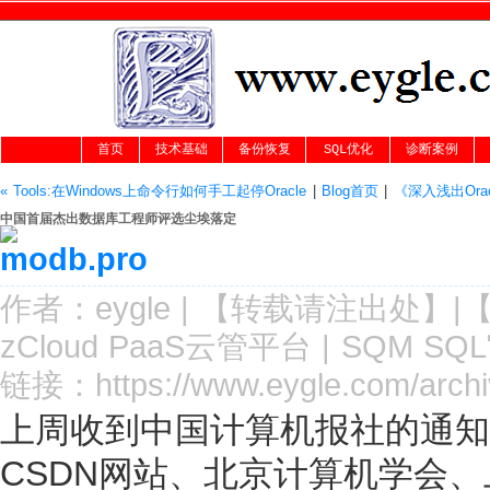
首页
技术基础
备份恢复
SQL优化
诊断案例
« Tools:在Windows上命令行如何手工起停Oracle
|
Blog首页
|
《深入浅出Ora
中国首届杰出数据库工程师评选尘埃落定
作者：
eygle
|
【转载请注
出处
】|
zCloud PaaS云管平台
|
SQM SQ
链接：
https://www.eygle.com/arch
上周收到中国计算机报社的通知：
CSDN网站、北京计算机学会