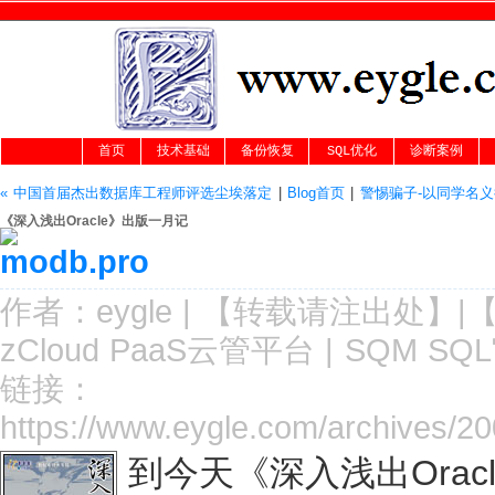
首页
技术基础
备份恢复
SQL优化
诊断案例
« 中国首届杰出数据库工程师评选尘埃落定
|
Blog首页
|
警惕骗子-以同学名义
《深入浅出Oracle》出版一月记
作者：
eygle
|
【转载请注
出处
】|
zCloud PaaS云管平台
|
SQM SQ
链接：
https://www.eygle.com/archives/2
到今天《深入浅出Ora