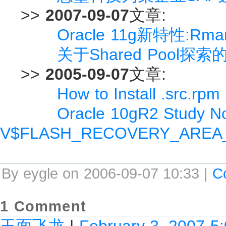
>>
2007-09-07
文章:
Oracle 11g新特性:
关于Shared Pool探
>>
2005-09-07
文章:
How to Install .src.rp
Oracle 10gR2 Study N
V$FLASH_RECOVERY_AREA
By eygle on 2006-09-07 10:33 |
C
1 Comment
玉面飞龙
|
February 3, 2007 5