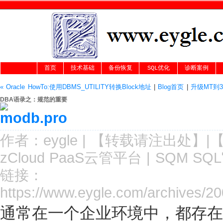
首页
技术基础
备份恢复
SQL优化
诊断案例
« Oracle HowTo:使用DBMS_UTILITY转换Block地址
|
Blog首页
|
升级MT到3
DBA语录之：规范的重要
作者：
eygle
|
【转载请注
出处
】|
zCloud PaaS云管平台
|
SQM SQ
链接：
https://www.eygle.com/archives/20
通常在一个企业环境中，都存在