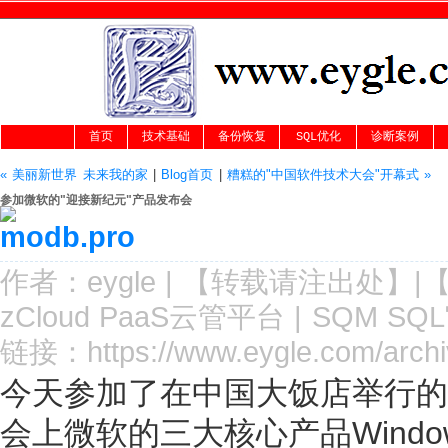
首页
技术基础
备份恢复
SQL优化
诊断案例
« 美丽新世界 未来我的家
|
Blog首页
|
糟糕的"中国软件技术大会"开幕式 »
参加微软的"迎接新纪元"产品发布会
作者：
eygle
|
【转载请注
出处
】|
zCloud PaaS云管平台
|
SQM SQ
链接：
https://www.eygle.com/archi
今天参加了在中国大饭店举行的
会上微软的三大核心产品Windows Vist