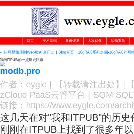
首页
技术基础
备份恢复
SQL优化
诊断案例
« 从网易相册到Web服务说开去
|
Blog首页
|
10gRAC系列之四-10gRAC的网
我与ITPUB的一点历史回顾
作者：
eygle
|
【转载请注
出处
】|
zCloud PaaS云管平台
|
SQM SQ
链接：
https://www.eygle.com/arch
这几天在对"我和ITPUB"的历
刚刚在ITPUB上找到了很多年