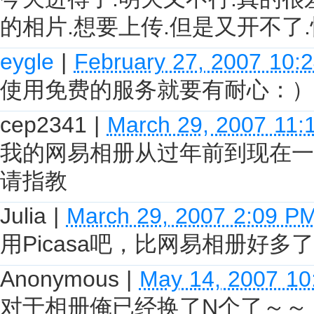
的相片.想要上传.但是又开不了.快
eygle
|
February 27, 2007 10:
使用免费的服务就要有耐心：）
cep2341
|
March 29, 2007 11:
我的网易相册从过年前到现在一
请指教
Julia
|
March 29, 2007 2:09 P
用Picasa吧，比网易相册好多
Anonymous
|
May 14, 2007 10
对于相册俺已经换了N个了～～