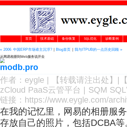
首页
技术基础
备份恢复
SQL优化
诊断案例
« 2006 中国ERP市场谁主沉浮?
|
Blog首页
|
我与ITPUB的一点历史回顾 »
从网易相册到Web服务说开去
作者：
eygle
|
【转载请注
出处
】|
zCloud PaaS云管平台
|
SQM SQ
链接：
https://www.eygle.com/arch
在我的记忆里，网易的相册服务
存放自己的照片，包括DCBA等