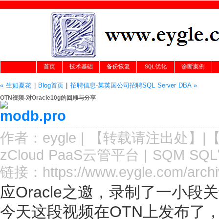
首页
技术基础
备份恢复
SQL优化
诊断案例
« 生如夏花
|
Blog首页
|
招聘信息-某英国公司招聘SQL Server DBA »
OTN视频-对Oracle10g的回顾与分享
作者：
eygle
|
【转载请注
出处
】|
zCloud PaaS云管平台
|
SQM SQ
链接：
https://www.eygle.com/arch
应Oracle之邀，录制了一小段关于
今天这段视频在OTN上发布了，感